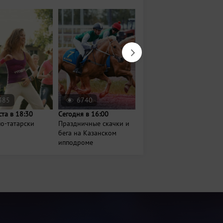
385
6740
194
ста в 18:30
Сегодня в 16:00
Завтра в 14:00
о-татарски
Праздничные скачки и
Семейный фестиваль
бега на Казанском
«Путешествие Ави по
ипподроме
Казани»