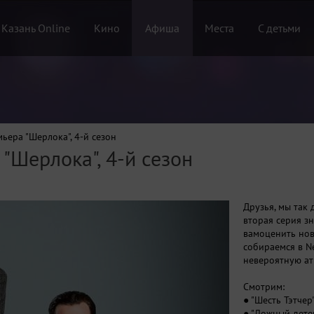
 Казань Online
Кино
Афиша
Места
С детьми
ьера "Шерлока", 4-й сезон
"Шерлока", 4-й сезон
Друзья, мы так
вторая серия з
вамоценить нов
собираемся в Ne
невероятную ат
Смотрим:
● "Шесть Тэтчер
● "Ложный дете