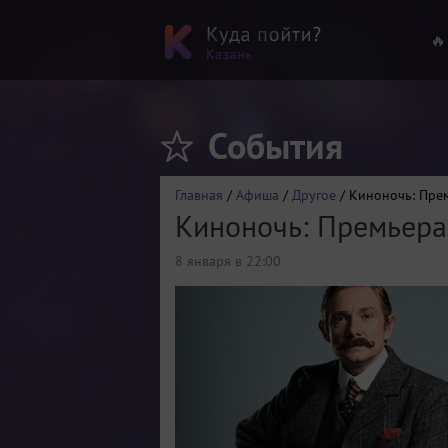
🔥
События
Главная
/
Афиша
/
Другое
/ Киноночь: Прем
Киноночь: Премьера 
8 января в 22:00