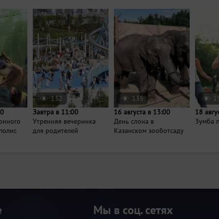
132
135
1
00
Завтра в 11:00
16 августа в 13:00
18 авгу
онного
Утренняя вечеринка
День слона в
Зумба п
полис
для родителей
Казанском зооботсаду
е
Мы в соц. сетях