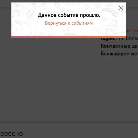
Данное событие прошло.
Вернуться к событиям
Место:
Тайм-ко
Адрес:
Ул. Боль
Контактные д
Ближайшее ме
тересно