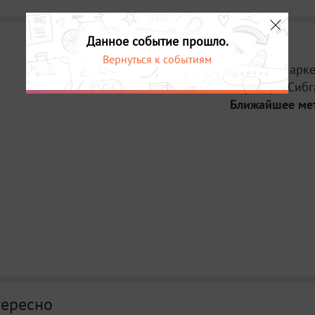
Данное событие прошло.
Вернуться к событиям
Место:
В парке
Адрес:
ул. Сибг
Ближайшее ме
тересно