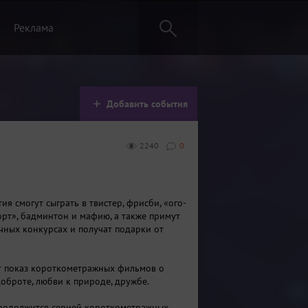
Реклама
Добавить события
2240
0
ия смогут сыграть в твистер, фрисби, «ого-
орт», бадминтон и мафию, а также примут
ичных конкурсах и получат подарки от
т показ короткометражных фильмов о
доброте, любви к природе, дружбе.
продолжится серией короткометражных