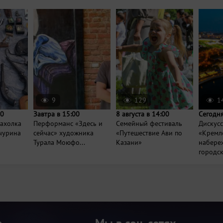
9
129
1
00
Завтра в 15:00
8 августа в 14:00
Сегодня
рахолка
Перформанс «Здесь и
Семейный фестиваль
Дискус
нчурина
сейчас» художника
«Путешествие Ави по
«Кремл
Турала Моюфо...
Казани»
набереж
городск