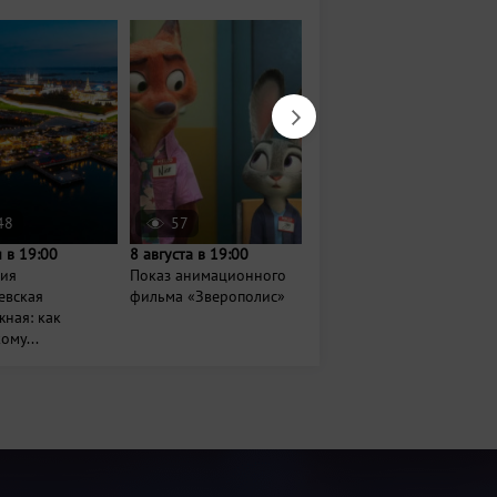
48
57
2511
 в 19:00
8 августа в 19:00
Завтра в 20:30
сия
Показ анимационного
Кинопоказы под
евская
фильма «Зверополис»
открытым небом в
ная: как
Кремле
ому...