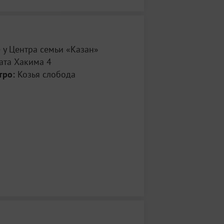
 у Центра семьи «Казан»
ата Хакима 4
тро:
Козья слобода