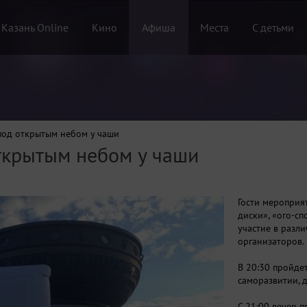
 Казань Online
Кино
Афиша
Места
С детьми
од открытым небом у чаши
ткрытым небом у чаши
Гости мероприят
диски», «ого-сп
участие в разл
организаторов.
В 20:30 пройде
саморазвитии, 
С 21:00 вечер 