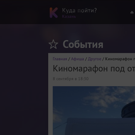
🔥
События
Главная
/
Афиша
/
Другое
/ Киномарафон п
Киномарафон под о
8 сентября в 18:30