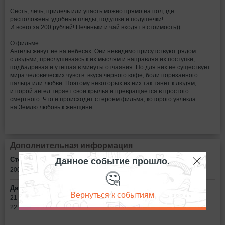
Сесть, лечь, прилечь или упасть можно прямо на пол, где
расположены удобные пледы, подушки и подушечки!
И всего за 200 рублей! Печеньки и чай входят в стоимость))
О фильме:
Ангелы живут не на небесах. Они невидимо присутствуют рядом
с людьми, прислушиваясь к их мыслям и направляя их поступки,
подбадривая и утешая в минуты отчаяния. Но для них не существует
мира человеческих чувств: вкуса черного кофе, боли порезанного
пальца или любви. Поэтому некоторых из них так тянет к людям,
и порой ангел теряет свои крылья и превращается в простого
смертного. Что и происходит с героем фильма, которого увлекла
на Землю любовь к женщине.
Дополнительная информация
Данное событие прошло.
Стоимость билетов:
200
рублей
🤔
Дата:
Вернуться к событиям
21 января в 21:30
22 января в 19:00