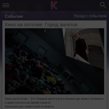
Назад к событиям
События
Кино на потолке: Город ангелов
Кино на потолке - Это Первый кинотеатр в Казани где можно полежать
и даже поспать во время сеанса!
Киноклуб для любителей полежать.