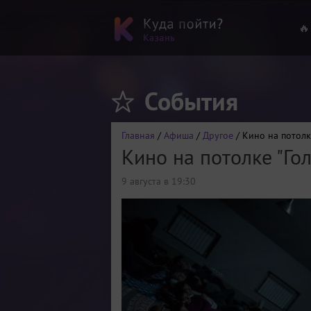
🔥
События
Главная
/
Афиша
/
Другое
/ Кино на потолк
Кино на потолке "Го
9 августа в 19:30