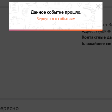
Данное событие прошло.
Вернуться к событиям
Место:
Театр-В
Адрес:
Пушкин
Контактные д
Ближайшее ме
тересно