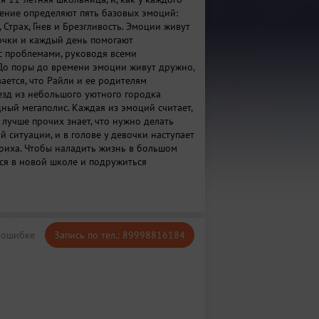
едение определяют пять базовых эмоций:
, Страх, Гнев и Брезгливость. Эмоции живут
очки и каждый день помогают
 с проблемами, руководя всеми
 До поры до времени эмоции живут дружно,
ается, что Райли и ее родителям
езд из небольшого уютного городка
ный мегаполис. Каждая из эмоций считает,
 лучше прочих знает, что нужно делать
й ситуации, и в голове у девочки наступает
риха. Чтобы наладить жизнь в большом
ься в новой школе и подружиться
ами, эмоциям Райли предстоит снова
тать сообща.
 ошибке
Запись по тел.: 89998816184