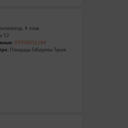
ентилятор, 4 этаж
а 52
анные:
89998816184
тро:
Площадь Габдуллы Тукая