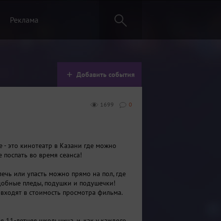
Реклама
Добавить события
1699
0
е - это кинотеатр в Казани где можно
е поспать во время сеанса!
илечь или упасть можно прямо на пол, где
обные пледы, подушки и подушечки!
 входят в стоимость просмотра фильма.
я 11-летняя школьница, и, как у каждого