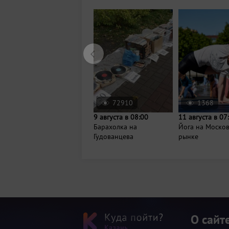
72910
1368
9 августа в 08:00
11 августа в 07
Барахолка на
Йога на Моско
Гудованцева
рынке
О сайт