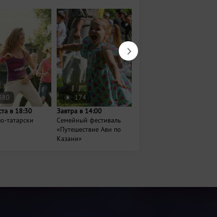
380
174
6716
ста в 18:30
Завтра в 14:00
Сегодня в 16:00
о-татарски
Семейный фестиваль
Праздничные скачки и
«Путешествие Ави по
бега на Казанском
Казани»
ипподроме