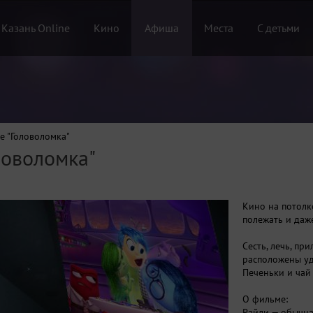
 Казань Online
Кино
Афиша
Места
С детьми
е "Головоломка"
ловоломка"
Кино на потолк
полежать и даж
Сесть, лечь, пр
расположены уд
Печеньки и чай
О фильме:
Райли — обычна