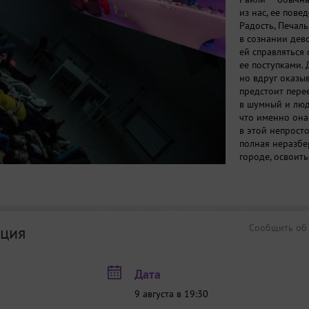
из нас, ее пов
Радость, Печаль
в сознании дев
ей справляться
ее поступками.
но вдруг оказыв
предстоит пере
в шумный и люд
что именно она
в этой непросто
полная неразбе
городе, освоит
с одноклассник
научиться рабо
Сообщить об
ция
Дата
9 августа в 19:30