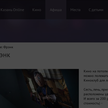
 Казань Online
Кино
Афиша
Места
С детьми
е: Фрэнк
энк
Кино на потолк
можно полежать
Киноклуб для л
Сесть, лечь, пр
расположены уд
И всего за 200 
стоимость)
+