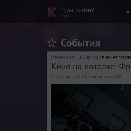
🔥
События
Главная
/
Афиша
/
Другое
/ Кино на потолк
Кино на потолке: Фр
3 сентября в 21:40
,
4 сентября в 19:00