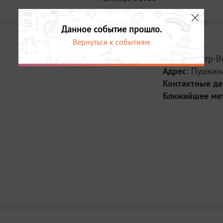
Данное событие прошло.
Вернуться к событиям
Место:
Театр-В
Адрес:
Пушкин
Контактные д
Ближайшее ме