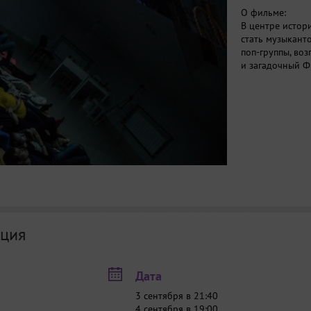
О фильме:
В центре истор
стать музыкант
поп-группы, во
и загадочный Ф
ция
Дата
3 сентября в 21:40
4 сентября в 19:00