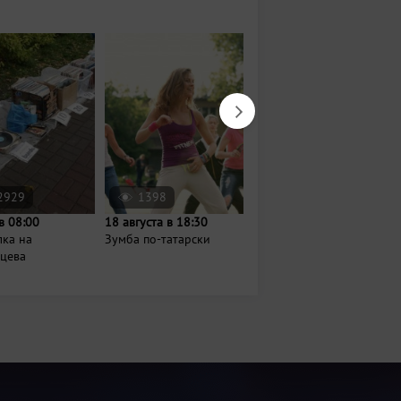
2929
1398
900
в 08:00
18 августа в 18:30
14 августа в 18:00
лка на
Зумба по-татарски
Вечер джаза и шахмат
нцева