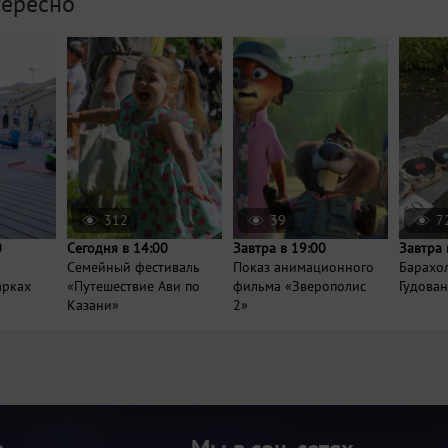
тересно
312
39
7
0
Сегодня в 14:00
Завтра в 19:00
Завтра 
Семейный фестиваль
Показ анимационного
Барахо
арках
«Путешествие Ави по
фильма «Зверополис
Гудова
Казани»
2»