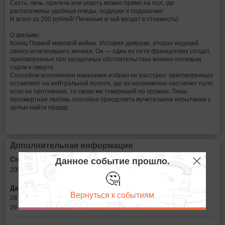
Сесть, лечь, прилечь или упасть можно прямо на пол, где
расположены удобные пледы, подушки и подушечки!
И всего за 200 рублей! Печеньки и чай входят в стоимость)
О фильме:
Конец Первой мировой войны. История девушки, упорно ищущей
своего исчезнувшего жениха. Он — один из пяти французских солдат,
приговоренных при загадочных обстоятельствах военно-полевым
судом к смерти.
Способом исполнения наказания избран не расстрел: приговоренных
оставляют на нейтральной полосе, где их непременно настигнет пуля:
если не противника, то своих же товарищей по оружию. Лишь
бессмертная любовь способна преодолеть мучительное испытание с
целью найти правду…
Дополнительная информация
Данное событие прошло.
Стоимость билетов:
200
рублей
🤔
Дата:
Вернуться к событиям
28 октября в 21:00
29 октября в 19:00