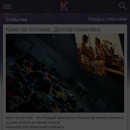
Назад к событиям
События
Кино на потолке: Долгая помолвка
Кино на потолке - Это Первый кинотеатр в Казани где можно полежать
и даже поспать во время сеанса!
Киноклуб для любителей полежать.