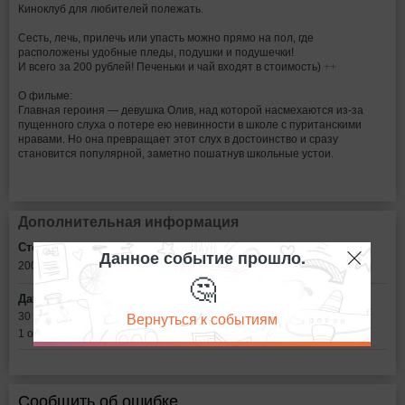
Киноклуб для любителей полежать.
Сесть, лечь, прилечь или упасть можно прямо на пол, где
расположены удобные пледы, подушки и подушечки!
И всего за 200 рублей! Печеньки и чай входят в стоимость)
+
+
О фильме: ​
Главная героиня — девушка Олив, над которой насмехаются из-за
пущенного слуха о потере ею невинности в школе с пуританскими
нравами. Но она превращает этот слух в достоинство и сразу
становится популярной, заметно пошатнув школьные устои.
Дополнительная информация
Стоимость билетов:
Данное событие прошло.
200
рублей
🤔
Дата:
Вернуться к событиям
30 сентября в 21:30
1 октября в 21:00
Сообщить об ошибке