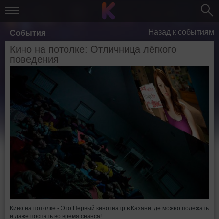
Назад к событиям
События
Кино на потолке: Отличница лёгкого
поведения
Кино на потолке - Это Первый кинотеатр в Казани где можно полежать
и даже поспать во время сеанса!