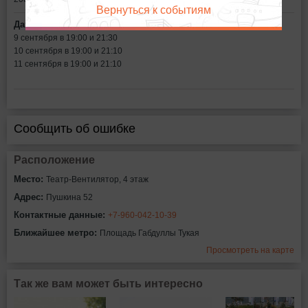
Вернуться к событиям
Дата:
9 сентября в 19:00 и 21:30
10 сентября в 19:00 и 21:10
11 сентября в 19:00 и 21:10
Сообщить об ошибке
Расположение
Место:
Театр-Вентилятор, 4 этаж
Адрес:
Пушкина 52
Контактные данные:
+7-960-042-10-39
Ближайшее метро:
Площадь Габдуллы Тукая
Просмотреть на карте
Так же вам может быть интересно