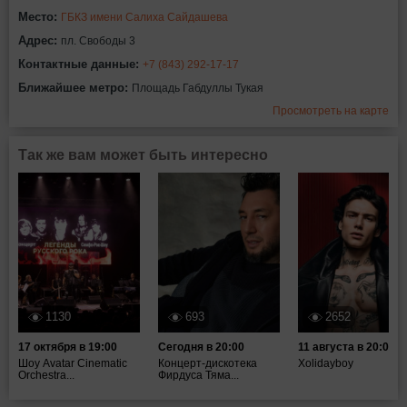
Место:
ГБКЗ имени Салиха Сайдашева
Адрес:
пл. Свободы 3
Контактные данные:
+7 (843) 292-17-17
Ближайшее метро:
Площадь Габдуллы Тукая
Просмотреть на карте
Так же вам может быть интересно
1130
693
2652
17 октября в 19:00
Сегодня в 20:00
11 августа в 20:00
Шоу Avatar Cinematic
Концерт-дискотека
Xolidayboy
Orchestra...
Фирдуса Тяма...