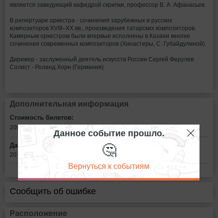
является заведующий кафедрой скрипки, профессор В. А. Афанасьев.
​В репертуаре оркестра - сочинения зарубежных и русских
композиторов XVIII–XX вв., произведения татарских композиторов.
Камерным оркестром были впервые исполнены в Казани многие
сочинения современных композиторов (Хинастеры, С. Губайдулиной).
Дирижер - заслуженный деятель искусств России Сергей Ферулев
Солист - Роланд Хорн (Германия)
Дополнительная информация
Стоимость билетов:
200 - 800
рублей
Данное событие прошло.
🤔
Дата:
20 ноября в 17:00
Вернуться к событиям
Сообщить об ошибке
Расположение