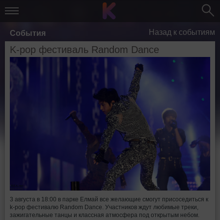
Назад к событиям
События
K-pop фестиваль Random Dance
3 августа в 18:00 в парке Елмай все желающие смогут присоседиться к
k-pop фестивалю Random Dance. Участников ждут любимые треки,
зажигательные танцы и классная атмосфера под открытым небом.