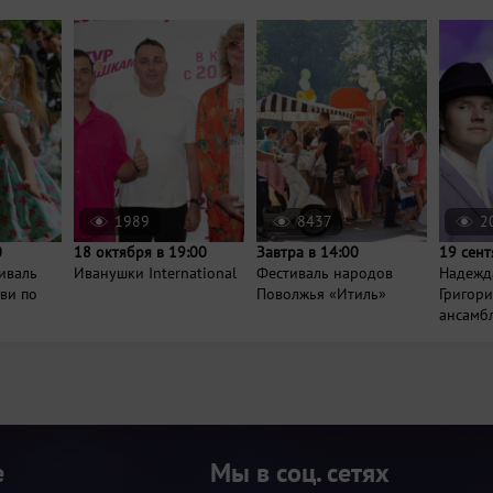
1989
8437
2
0
18 октября в 19:00
Завтра в 14:00
19 сент
иваль
Иванушки International
Фестиваль народов
Надежд
ви по
Поволжья «Итиль»
Григор
ансамбл
е
Мы в соц. сетях