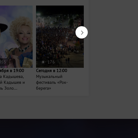
055
176
652
ября в 19:00
Сегодня в 12:00
30 августа в 19:00
а Кадышева,
Музыкальный
Rонцерт FEDUK
ий Кадышев и
фестиваль «Рок-
ь Золо...
берега»