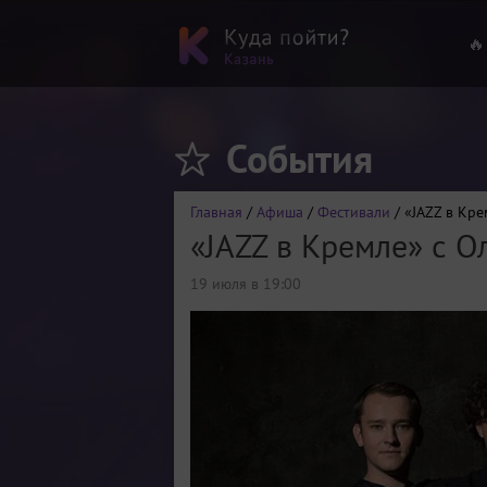
🔥
События
Главная
/
Афиша
/
Фестивали
/ «JAZZ в Кре
«JAZZ в Кремле» с О
19 июля в 19:00