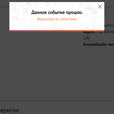
успешных колле
Данное событие прошло.
Вернуться к событиям
Место:
Пушечн
Адрес:
пр.Шейн
14)
Ближайшее ме
тересно