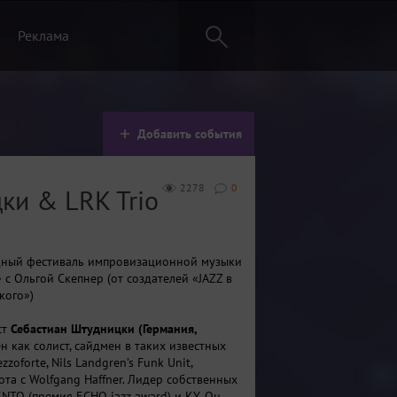
Реклама
Добавить события
2278
0
ки & LRK Trio
дный фестиваль импровизационной музыки
 с Ольгой Скепнер (от создателей «JAZZ в
кого»)
ст
Себастиан Штудницки (Германия,
н как солист, сайдмен в таких известных
zoforte, Nils Landgren’s Funk Unit,
ота с Wolfgang Haffner. Лидер собственных
NTO (премия ECHO jazz award) и KY. Он