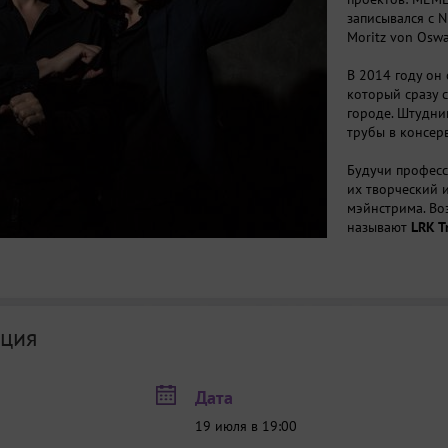
записывался с Ni
Moritz von Osw
В 2014 году он
который сразу 
городе. Штудни
трубы в консер
Будучи професс
их творческий 
мэйнстрима. Во
называют
LRK T
«новым течение
современной му
За свою карьер
Кравцов
завоев
ция
сотрудничающих
как Marcus Miller
Jack DeJohnette
Дата
востребованы к
российских и м
19 июля в 19:00
— состоявшиеся