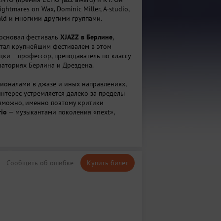
ghtmares on Wax, Dominic Miller, A-studio,
ald и многими другими группами.
 основал фестиваль
XJAZZ в Берлине
,
стал крупнейшим фестивалем в этом
цки – профессор, преподаватель по классу
ваториях Берлина и Дрездена.
ионалами в джазе и иных направлениях,
интерес устремляется далеко за пределы
зможно, именно поэтому критики
rio
— музыкантами поколения «next»,
м», «новой движущей силой» сегодняшней
зыки.
у
Евгений Лебедев, Антон Ревнюк и Игнат
али репутацию первоклассных музыкантов,
Сообщить об ошибке
Купить билет
 с такими всемирно известными заездами
, Gregory Porter, Steve Turre, Randy Brecker,
, George Garzon. Евгений, Антон и Игнат
ак сайдмены в многочисленных
еждународных проектах, в то же время они
 композиторы и лидеры собственных