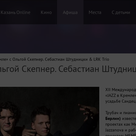
 Казань Online
Кино
Афиша
Места
С детьми
мле» с Ольгой Скепнер. Себастиан Штудницки & LRK Trio
льгой Скепнер. Себастиан Штудниц
XII Междунаро
«JAZZ в Кремле»
усадьбе Сандец
Трубач и пиани
Берлин)
известе
проектах как Mez
Jazzanova и раб
проектов: MEME