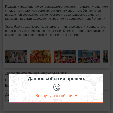
Праздник традиционно сопровождается песнями, танцами, угощением
сладостями и другими вегетарианскими вкусностями. Он является
прекрасной возможностью почувствовать вкус радости, единства и
гармонии, подарит хорошее настроение и заряд позитивной энергии.
Здесь будут рады всем, независимо от национальности, социального
положения и вероисповедания. И каждый сможет принять участие и в
самом праздничном шествии. Приходите с детьми!
Дополнительная информация
Данное событие прошло.
Стоимость билетов:
🤔
Вход свободный
Вернуться к событиям
Дата:
3 сентября в 16:00