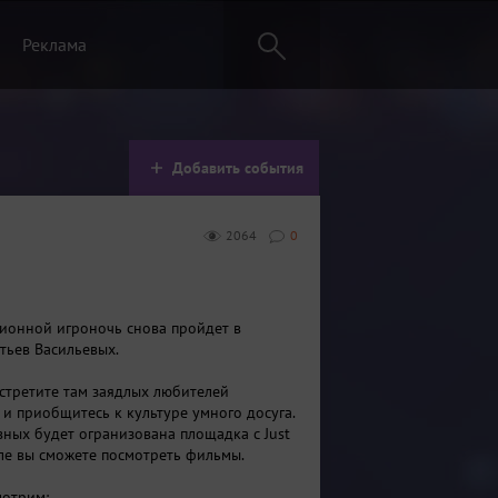
Реклама
Добавить события
2064
0
ионной игроночь снова пройдет в
тьев Васильевых.
встретите там заядлых любителей
 и приобщитесь к культуре умного досуга.
вных будет огранизована площадка с Just
але вы сможете посмотреть фильмы.
смотрим: