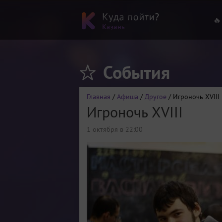
🔥
События
Главная
/
Афиша
/
Другое
/ Игроночь XVIII
Игроночь XVIII
1 октября в 22:00