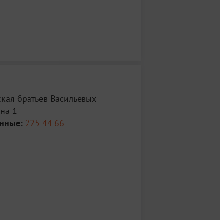
ская братьев Васильевых
ина 1
анные:
225 44 66