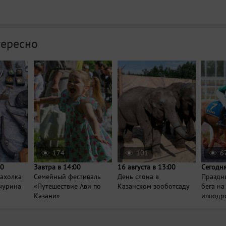
тересно
174
101
6
00
Завтра в 14:00
16 августа в 13:00
Сегодня
рахолка
Семейный фестиваль
День слона в
Праздн
нчурина
«Путешествие Ави по
Казанском зооботсаду
бега на
Казани»
ипподр