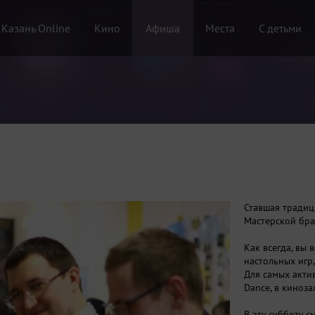
 Казань Online
Кино
Афиша
Места
С детьми
Ставшая традиц
Мастерской бра
Как всегда, вы 
настольных игр,
Для самых акти
Dance, в киноз
В эту субботу 