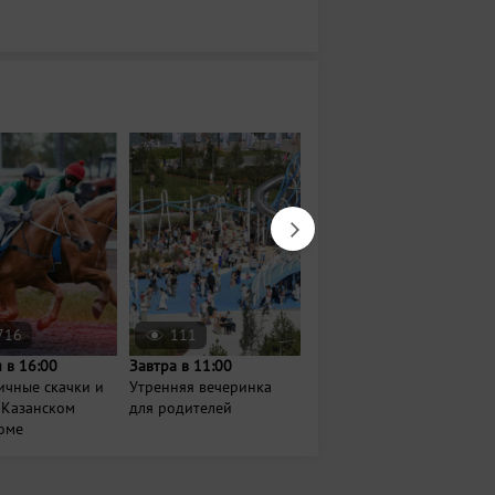
716
111
1380
 в 16:00
Завтра в 11:00
18 августа в 18:30
ичные скачки и
Утренняя вечеринка
Зумба по-татарски
 Казанском
для родителей
оме