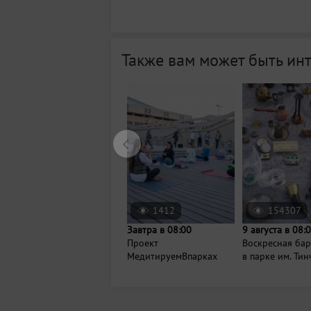
Также вам может быть ин
1412
154307
Завтра в 08:00
9 августа в 08:
Проект
Воскресная ба
МедитируемВпарках
в парке им. Ти