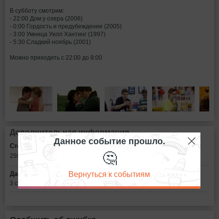
В субботу смотрим:
- 22:00 Дом у озера (2006)
- 0:00 Гордость и предубеждение (2005)
- 3:00 Умница Уилл Хантинг (1997)
- 5:30 Сладкий ноябрь (2001)
Можно приходить с 22:00 до 8:00
Дополнительная информация
Данное событие прошло.
Стоимость билетов:
🤔
250
рублей
Вернуться к событиям
Дата:
3 сентября в 22:00