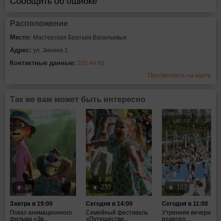
Сообщить об ошибке
Расположение
Место:
Мастерская Братьев Васильевых
Адрес:
ул. Зинина 1
Контактные данные:
225 44 66
Просмотреть на карте
Так же вам может быть интересно
28
233
167
Завтра в 19:00
Сегодня в 14:00
Сегодня в 11:00
Показ анимационного
Семейный фестиваль
Утренняя вечеринка
фильма «Зв...
«Путешестви...
родител...