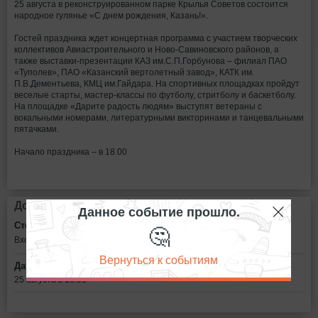
25 августа в реконструированном парке Крылья Советов состоится
народное гулянье «С днем рождения, Казань!».
Гостей праздника ждет концертная программа с участием творческих
коллективов Авиастроительного и Ново-Савиновского районов, а
также выставки-презентации КАЗ им.С.П.Горбунова – филиал ПАО
«Туполев», ПАО «Казанский вертолетный завод», КАТК им.
П.В.Дементьева, КМЦ им.Гайдара. На спортивных площадках пройдут
веселые старты, мастер-классы по футболу, стритболу и баскетболу.
На площадке «Дарите радость людям» выступят ветераны с
вокальными номерами, литературными викторинами и танцевальными
пятачками.
Начало праздника – в 18.00
Дополнительная информация
Данное событие прошло.
🤔
Стоимость билетов:
Вход свободный
Вернуться к событиям
Дата:
25 августа в 18:00