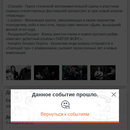
- Спасибо - Герои столичной экспериментальной сцены и участники
главных отечественных фестивалей презентуют в туре новый альбом
«Навсегда».
- Lucidvox - Московская группа, смешивающая в своем творчестве
психоделику, нойз и нео-этно, представит миньон «Дым», вышедший
весной этого года.
- РыцарныеРыцари - Воины рингтон-панка и нового русского рейва
обкатают дебютный альбом «ТАЙГЕР ФОРС».
- Harajiev Smokes Virginia - Казанские инди-рокеры отправятся в
«Горящий тур» с клавишником, сыграют песни разных лет и новые
композиции.
Дополнительная информация
Данное событие прошло.
🤔
Стоимость билетов:
300 - 500
рублей
Вернуться к событиям
Дата:
4 ноября в 18:00