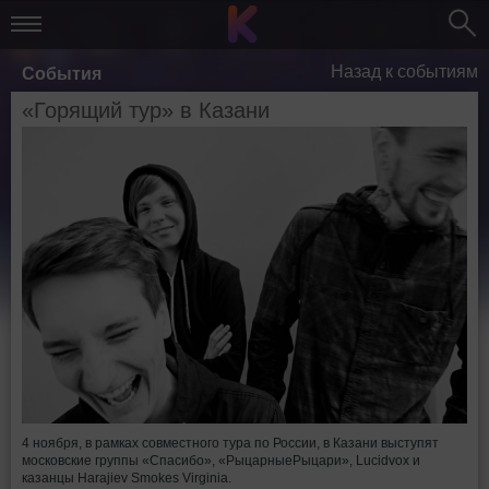
Назад к событиям
События
«Горящий тур» в Казани
4 ноября, в рамках совместного тура по России, в Казани выступят
московские группы «Спасибо», «РыцарныеРыцари», Lucidvox и
казанцы Harajiev Smokes Virginia.