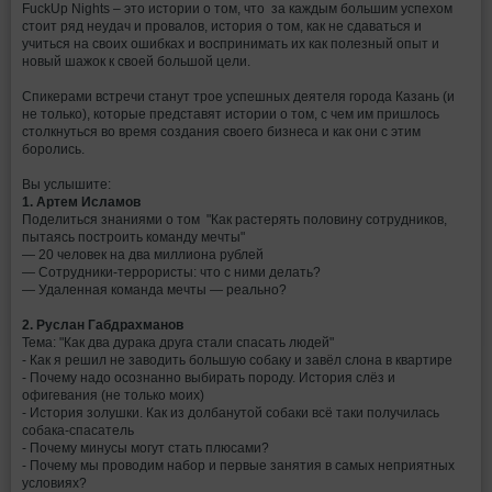
FuckUp Nights – это истории о том, что за каждым большим успехом
стоит ряд неудач и провалов, история о том, как не сдаваться и
учиться на своих ошибках и воспринимать их как полезный опыт и
новый шажок к своей большой цели.
Спикерами встречи станут трое успешных деятеля города Казань (и
не только), которые представят истории о том, с чем им пришлось
столкнуться во время создания своего бизнеса и как они с этим
боролись.
Вы услышите:
1. Артем Исламов
Поделиться знаниями о том "Как растерять половину сотрудников,
пытаясь построить команду мечты"
— 20 человек на два миллиона рублей
— Сотрудники-террористы: что с ними делать?
— Удаленная команда мечты — реально?
2. Руслан Габдрахманов
Тема: "Как два дурака друга стали спасать людей"
- Как я решил не заводить большую собаку и завёл слона в квартире
- Почему надо осознанно выбирать породу. История слёз и
офигевания (не только моих)
- История золушки. Как из долбанутой собаки всё таки получилась
собака-спасатель
- Почему минусы могут стать плюсами?
- Почему мы проводим набор и первые занятия в самых неприятных
условиях?