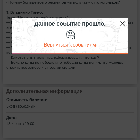
- Почему больше всего респектов мы получаем от алкоголиков?
3. Владимир Тринос
Тема: "Не делай из работы культа"
Данное событие прошло.
— Большая любовь к любимому делу и как появилось желание сделать
агентство;
🤔
— Друзья, должны оставаться друзьями;
— Амбиции это хорошо или плохо?
— Ошибки, ошибки и еще раз ошибки;
Вернуться к событиям
— Что такое честность и почему важно быть честным с самим собой в
первую очередь?
— Как этот опыт меня трансформировал и что дал?
— Больно когда не победил, но победил когда понял, что можешь
строить все заново и с новыми силами.
Дополнительная информация
Стоимость билетов:
Вход свободный
Дата:
18 июля в 19:00