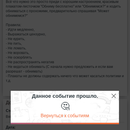
Всё что нужно это просто приди с хорошим настроением, красивым
плакатом-листочком "Обниму бесплатно" или "Обнимемся?" и ходить
обниматься с прохожими, предварительно спрашивая "Может
обнимемся?"
Правила:
- Идти медленно,
- Выражаться цензурно,
- Не курить,
- Не пить,
- Не ломать,
- Не воровать,
- Не оскорблять
- Не распространять негатив
- Не кидаться обнимать (С начала нужно предложить и если вам
разрешат - обнимать)
- Плакаты не должны содержать ничего что может касаться политики и
т.д.
Данное событие прошло.
🤔
Дополнительная информация
Стоимость билетов:
Вернуться к событиям
Вход свободный
Дата: