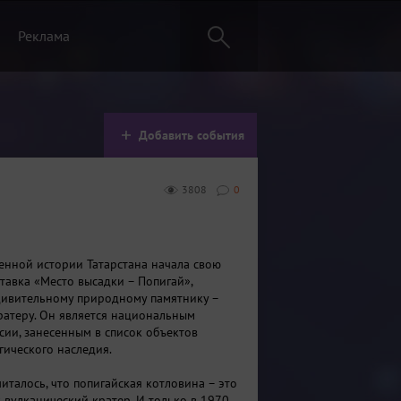
Реклама
Добавить события
3808
0
венной истории Татарстана начала свою
тавка «Место высадки – Попигай»,
ивительному природному памятнику –
ратеру. Он является национальным
сии, занесенным в список объектов
гического наследия.
италось, что попигайская котловина – это
к вулканический кратер. И только в 1970