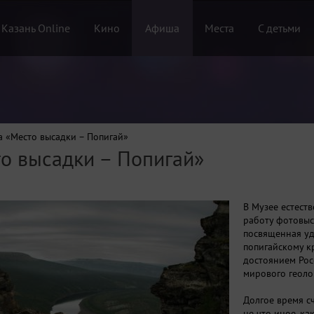
 Казань Online
Кино
Афиша
Места
С детьми
а «Место высадки – Попигай»
о высадки – Попигай»
В Музее естест
работу фотовыс
посвященная уд
попигайскому к
достоянием Рос
мирового геоло
Долгое время сч
не что иное, ка