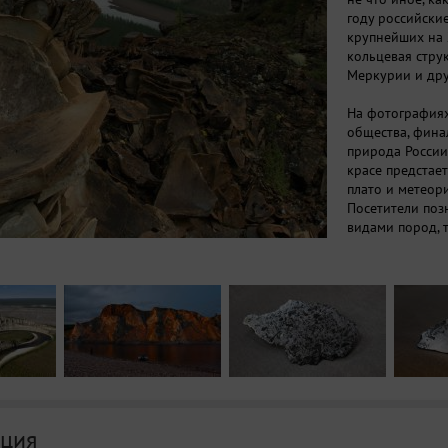
году российские
крупнейших на 
кольцевая стру
Меркурии и дру
На фотографиях
общества, финал
природа России
красе предстае
плато и метеори
Посетители поз
видами пород, т
образующихся в
Выставка дает в
насколько реал
ция