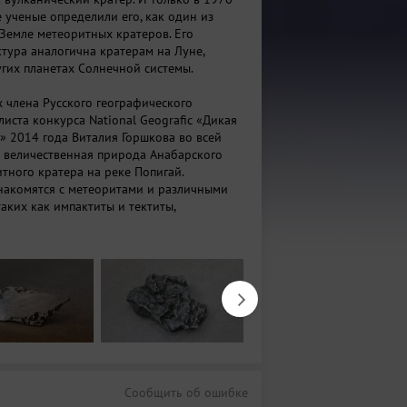
 ученые определили его, как один из
Земле метеоритных кратеров. Его
ктура аналогична кратерам на Луне,
гих планетах Солнечной системы.
 члена Русского географического
иста конкурса National Geografic «Дикая
» 2014 года Виталия Горшкова во всей
т величественная природа Анабарского
тного кратера на реке Попигай.
накомятся с метеоритами и различными
аких как импактиты и тектиты,
 результате падения крупных метеоритов.
озможность задуматься хоть на минуту,
ьной может быть угроза из космоса.
Сообщить об ошибке