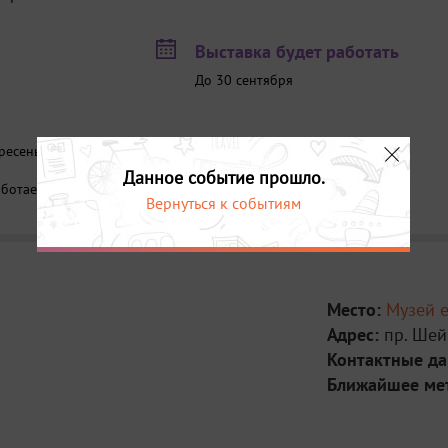
Выставка будет работать
До 30 сентября
ресенье - с 10:00 до 18:00 (касса работает до
Данное событие прошло.
аботает до 20:30)
Вернуться к событиям
Место:
Музей е
Адрес:
пр. Шей
Контактные д
Ближайшее ме