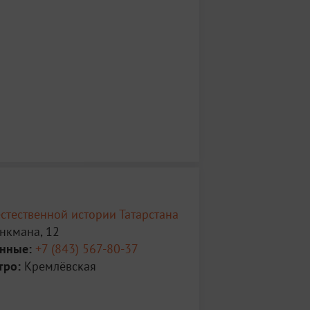
стественной истории Татарстана
нкмана, 12
анные:
+7 (843) 567-80-37
тро:
Кремлёвская