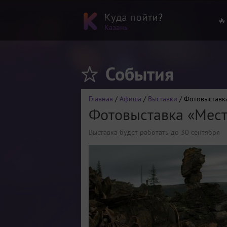
🔥
События
Главная
/
Афиша
/
Выставки
/ Фотовыставк
Фотовыставка «Мест
Выставка будет работать до 30 сентября