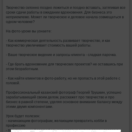
Творчество склонно поздно ложиться и поздно вставать, затягивая все
сроки сдачи работы в ожидании вдохновения. Для бизнеса это
неприемлемо. Может ли творческое и деловое начала совмещаться в
одном человеке?
На фото-уроке вы узнаете:
- Как коммерческая деятельность развивает творчество, и как
творчество увеличивает стоимость вашей работы.
- Ваше творческое видение и запросы клиента - сладкая парочка.
- Где брать вдохновение для творческих проектов? не оставшись при
этом безработным.
- Как найти клиентов и фото-работу, но не пропасть в этой работе с
головой.
Профессиональный казанский фотограф Георгий Трушкин, успешно
зарабатывающий своим делом, расскажет про творчество и про
бизнес в равной степени, уделяя основное внимание балансу между
этими двумя компонентами.
Урок будет полезен:
- начинающим фотографам, желающим превратить хобби в
профессию
- практикующим фотографам, для которых еще не решен вопрос о