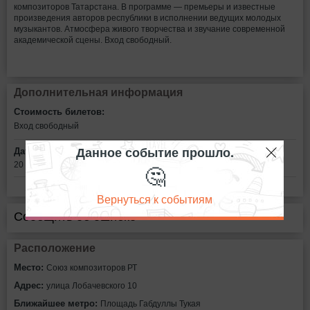
композиторов Татарстана. В программе — премьеры и известные
произведения авторов республики в исполнении ведущих молодых
музыкантов. Атмосфера живого творчества и звучание современной
академической сцены. Вход свободный.
Дополнительная информация
Стоимость билетов:
Вход свободный
Данное событие прошло.
Дата:
20 мая в 16:00
🤔
Вернуться к событиям
Сообщить об ошибке
Расположение
Место:
Союз композиторов РТ
Адрес:
улица Лобачевского 10
Ближайшее метро:
Площадь Габдуллы Тукая