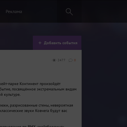
Реклама
Добавить события
2477
0
скейт-парке Континент произойдёт
бытие, посвящённое экстремальным видам
й культуре.
юки, разрисованные стены, невероятная
классические звуки Ковчега будут вас
оревнования по BMX, скейтбордингу,