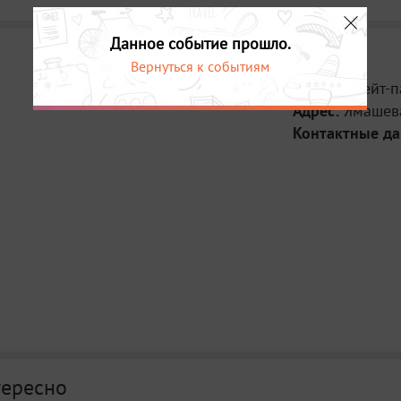
Данное событие прошло.
Вернуться к событиям
Место:
Скейт-п
Адрес:
Ямашева
Контактные д
тересно