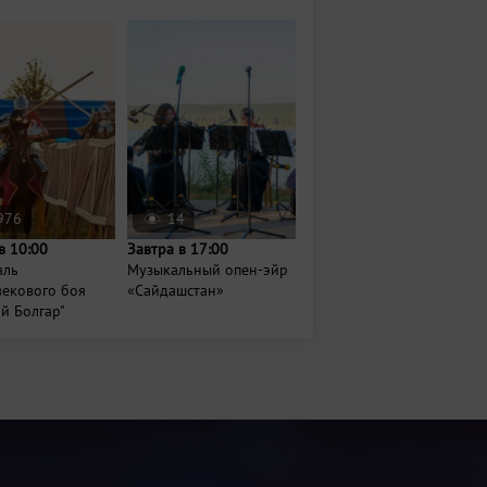
976
14
в 10:00
Завтра в 17:00
аль
Музыкальный опен-эйр
векового боя
«Сайдашстан»
й Болгар"