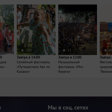
186
21
8
00
Завтра в 14:00
Завтра в 12:00
Завтра 
одов
Семейный фестиваль
Музыкальный
Фестив
ль»
«Путешествие Ави по
фестиваль «Рок-
средне
Казани»
берега»
"Велики
е
Мы в соц. сетях