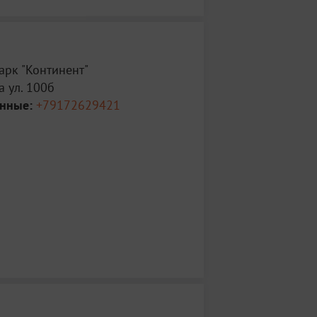
арк "Континент"
 ул. 100б
анные:
+79172629421