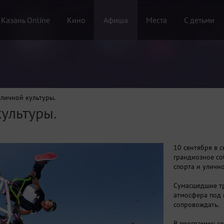
 Казань Online
Кино
Афиша
Места
С детьми
уличной культуры.
ультуры.
10 сентября в 
грандиозное со
спорта и улично
Сумасшедшие тр
атмосфера под 
сопровождать.
В программе: с