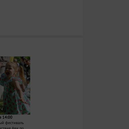
74
в 14:00
ый фестиваль
ствие Ави по