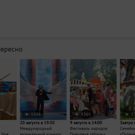
тересно
5504
8369
1
20 августа в 19:30
9 августа в 14:00
Завтра 
Международный
Фестиваль народов
Семейн
 боя
музыкальный конкурс
Поволжья «Итиль»
«Путеше