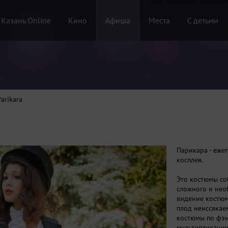
 Казань Online
Кино
Афиша
Места
С детьми
arikara
Парикара - еже
косплея.
Это костюмы соб
сложного и нео
видение костюм
плод неиссякае
костюмы по фэн
мультипликации