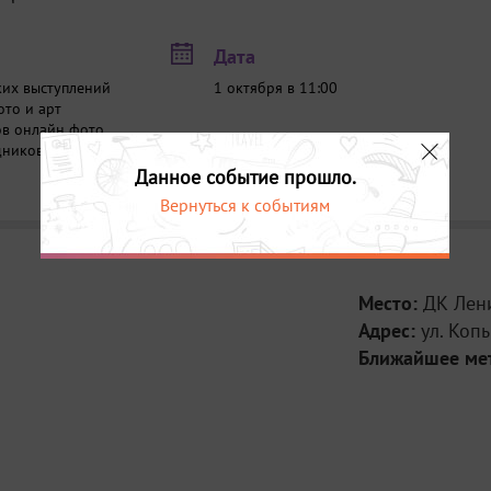
Дата
ских выступлений
1 октября в 11:00
ото и арт
ков онлайн фото
щников за
Данное событие прошло.
Вернуться к событиям
Место:
ДК Лен
Адрес:
ул. Коп
Ближайшее ме