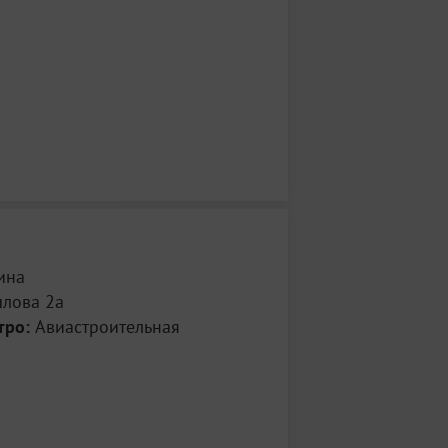
ина
ылова 2а
тро:
Авиастроительная