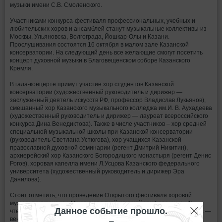
музыки имени С.В. Смоленского.
Участниками конкурса-фестиваля профессиональных, учебных и
любительских хоров и ансамблей станут музыкальные коллективы из
Москвы, Ульяновска, Волгограда, Йошкар-Олы и Казани.
Прослушивания состоятся 16 октября в малом зале Казанской
консерватории. На следующий день все желающие смогут посетить
концерт духовной музыки в Благовещенском соборе Казанского
Кремля.
В гала-концерте примут участие хор студентов Казанской
консерватории (художественный руководитель и дирижер —
заслуженный деятель искусств РФ, профессор Владислав Лукьянов),
смешанный хор Казанского музыкального колледжа им.И. В. Аухадеева
(художественный руководитель и дирижер — лауреат всероссийского
конкурса Дина Венедиктова). Также в числе участников – хор средней
специальной музыкальной школы при Казанской консерватории
(руководитель Светлана Устюгова), хор учащихся Казанской
православной духовной семинарии (регент Дмитрий Никитин),
архиерейский хор Казанского Богородицкого монастыря (регент Денис
Рогов), хоровая капелла имени Л.Усцова Казанского федерального
университета (художественный руководитель и дирижер Эра
Данилова).
Стоит отметить, что проведение Открытого фестиваля хоровой
музыки приурочено к Международной научной конференции «III
Данное событие прошло.
чтения памяти С.В.Смоленского. Певческая культура России: век XIX —
век XXI», которая пройдет 19-20 октября.