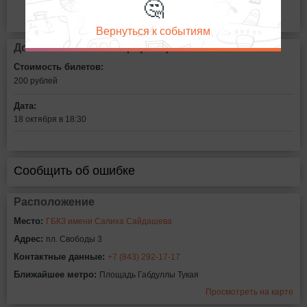
🤔
Вернуться к событиям
Дополнительная информация
Стоимость билетов:
200
рублей
Дата:
18 октября в 18:30
Сообщить об ошибке
Расположение
Место:
ГБКЗ имени Салиха Сайдашева
Адрес:
пл. Свободы 3
Контактные данные:
+7 (843) 292-17-17
Ближайшее метро:
Площадь Габдуллы Тукая
Просмотреть на карте