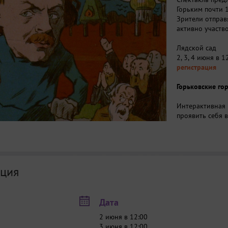
Горьким почти 1
Зрители отправя
активно участв
Лядской сад
2, 3, 4 июня в 1
регистрация
Горьковские г
Интерактивная 
проявить себя 
Набережная ре
3, 4 июня с 12:
ция
Спектакль «Ста
История жизни 
Дата
в сюжет произв
интересный сюж
2 июня в 12:00
рождаться на гл
3 июня в 12:00