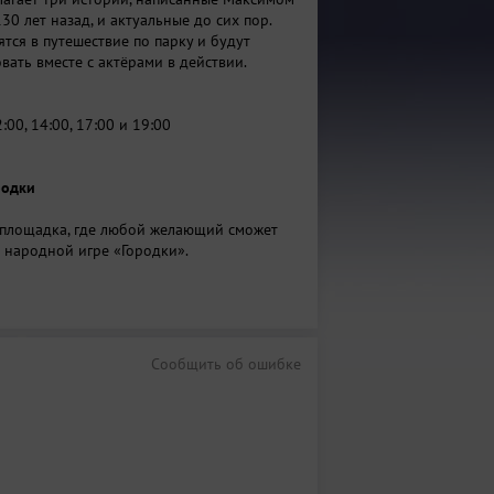
30 лет назад, и актуальные до сих пор.
тся в путешествие по парку и будут
овать вместе с актёрами в действии.
2:00, 14:00, 17:00 и 19:00
ородки
площадка, где любой желающий сможет
в народной игре «Городки».
ки Казанки (футбольное поле)
00 до 16:00
Сообщить об ошибке
руха Изергиль»
самой старухи Изергиль интегрированная
едения Максима Горького. Музыка,
ет, интерактивные номера — всё это будет
азах зрителя.