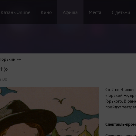
 Казань Online
Кино
Афиша
Места
С детьми
«Горький +»
+»
2:00
Со 2 по 4 июня
«Горький +», п
Горького. В рам
пройдут театра
Спектакль-пром
Спектакль пред