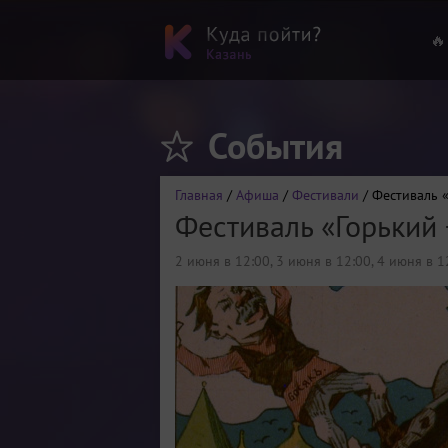
🔥
События
Главная
/
Афиша
/
Фестивали
/ Фестиваль 
Фестиваль «Горький 
2 июня в 12:00
,
3 июня в 12:00
,
4 июня в 1