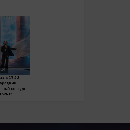
504
ста в 19:30
ародный
льный конкурс
 волна»