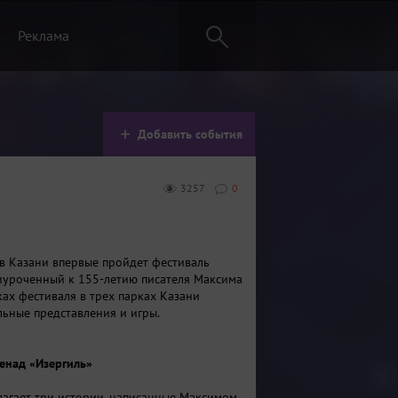
Реклама
Добавить события
3257
0
 в Казани впервые пройдет фестиваль
риуроченный к 155-летию писателя Максима
ках фестиваля в трех парках Казани
льные представления и игры.
енад «Изергиль»
лагает три истории, написанные Максимом