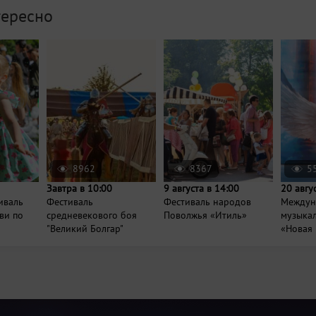
тересно
8962
8367
5
Завтра в 10:00
9 августа в 14:00
20 авгу
иваль
Фестиваль
Фестиваль народов
Междун
ви по
средневекового боя
Поволжья «Итиль»
музыка
"Великий Болгар"
«Новая