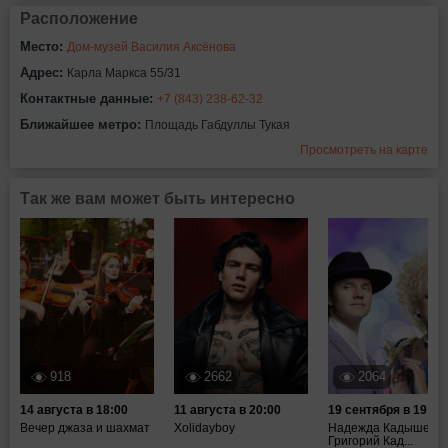
Расположение
Место:
Дом-музей Василия Аксёнова
Адрес:
Карла Маркса 55/31
Контактные данные:
+7 (843) 238-62-32
Ближайшее метро:
Площадь Габдуллы Тукая
Просмотреть на карте
Так же вам может быть интересно
918
2662
2064
14 августа в 18:00
11 августа в 20:00
19 сентября в 19:00
Вечер джаза и шахмат
Xolidayboy
Надежда Кадышева,
Григорий Кад...