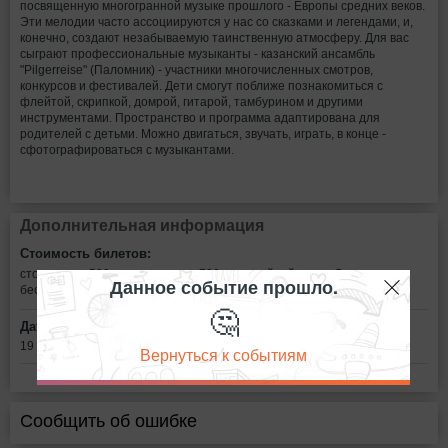
посвященную многогранной музыке прошлого - Европы средних веков.
Эти мелодии часто ассоциируются у нас со сказками и легендами, и,
конечно, создают незабываемую таинственную атмосферу. Для вас
сыграют профессиональные музыканты - казанский ансамбль
"Pilgerreise" (Паломник) - участники многочисленных смотров,
конкурсов и фестивалей. Дети смогут поближе познакомиться с
флейтой, скрипкой, домрой, гитарой, тамбурином и другими
инструментами. Пространство и программа адаптирована для
родителей с детьми. Можно двигаться, звучать, играть, в конце -
сфотографироваться с музыкантами.
Дополнительная информация
Стоимость билетов:
стоимость - 500р со взрослого, 700 - с семейной пары. Дети
Данное событие прошло.
бесплатно.
🤔
Дата:
19 ноября в 11:00
Вернуться к событиям
Сообщить об ошибке