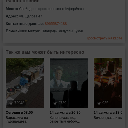
Расположение
Место:
Свободное пространство «Циферблат»
Адрес:
ул. Щапова 47
Контактные данные:
89655874188
Ближайшее метро:
Площадь Габдуллы Тукая
Просмотреть на карте
Так же вам может быть интересно
72948
2739
935
Сегодня в 08:00
14 августа в 20:30
14 августа в 18:00
Барахолка на
Кинопоказы под
Вечер джаза и шахм
Гудованцева
открытым небом...