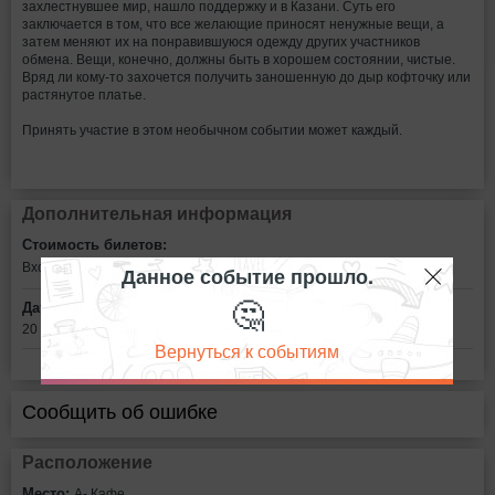
захлестнувшее мир, нашло поддержку и в Казани. Суть его
заключается в том, что все желающие приносят ненужные вещи, а
затем меняют их на понравившуюся одежду других участников
обмена. Вещи, конечно, должны быть в хорошем состоянии, чистые.
Вряд ли кому-то захочется получить заношенную до дыр кофточку или
растянутое платье.
Принять участие в этом необычном событии может каждый.
Дополнительная информация
Стоимость билетов:
Вход свободный
Данное событие прошло.
🤔
Дата:
20 октября в 19:00
Вернуться к событиям
Сообщить об ошибке
Расположение
Место:
А- Кафе