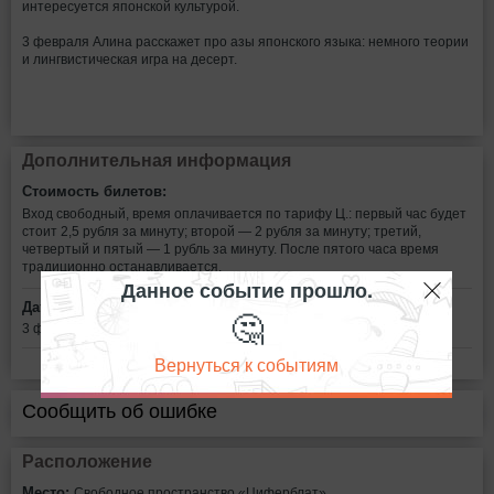
интересуется японской культурой.
3 февраля Алина расскажет про азы японского языка: немного теории
и лингвистическая игра на десерт.
Дополнительная информация
Стоимость билетов:
Вход свободный, время оплачивается по тарифу Ц.: первый час будет
стоит 2,5 рубля за минуту; второй — 2 рубля за минуту; третий,
четвертый и пятый — 1 рубль за минуту. После пятого часа время
традиционно останавливается.
Данное событие прошло.
Дата:
🤔
3 февраля в 18:00
Вернуться к событиям
Сообщить об ошибке
Расположение
Место:
Свободное пространство «Циферблат»