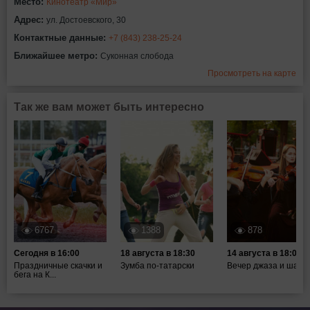
Место:
Кинотеатр «Мир»
Адрес:
ул. Достоевского, 30
Контактные данные:
+7 (843) 238-25-24
Ближайшее метро:
Суконная слобода
Просмотреть на карте
Так же вам может быть интересно
6767
1388
878
Сегодня в 16:00
18 августа в 18:30
14 августа в 18:00
Праздничные скачки и
Зумба по-татарски
Вечер джаза и шахм
бега на К...