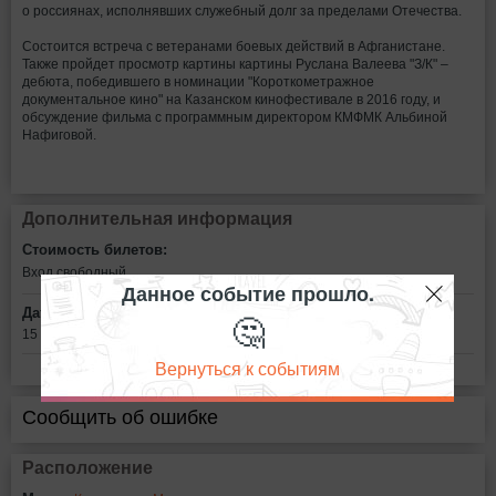
о россиянах, исполнявших служебный долг за пределами Отечества.
Состоится встреча с ветеранами боевых действий в Афганистане.
Также пройдет просмотр картины картины Руслана Валеева "З/К" –
дебюта, победившего в номинации "Короткометражное
документальное кино" на Казанском кинофестивале в 2016 году, и
обсуждение фильма с программным директором КМФМК Альбиной
Нафиговой.
Дополнительная информация
Стоимость билетов:
Вход свободный
Данное событие прошло.
Дата:
🤔
15 февраля в 15:00
Вернуться к событиям
Сообщить об ошибке
Расположение