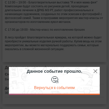
С 12:00 – 19:00 - Благотворительная выставка "Я и моя мама фея"
Композиции будут состоять из рисунков детей, проходящих
длительное лечение в ДРКБ МЗ РТ, работ профессиональных и
начинающих художников, созданных по этим эскизам и фотографий с
фотосессий семей. Также в программе мероприятия мастер-классы от
организаторов по изготовлению кукол-мотанок.
С 17:00 до 19:00 - Мастер-класс по изготовлению брошек
В лесу пройдет благотворительная ярмарка, на которой можно будет
приобрести уникальные изделия ручной работы. Купив вещь на этом
мероприятии, вы можете материально поддержать семьи, которые
оказались в сложной жизненной ситуации.
Дополнительная информация
Данное событие прошло.
Стоимость билетов:
🤔
Вход свободный
Вернуться к событиям
Дата:
30 августа в 12:00