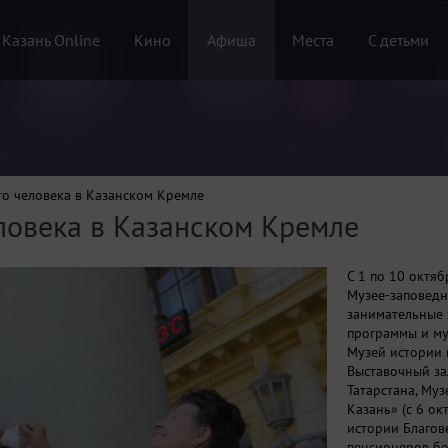
 Казань Online
Кино
Афиша
Места
С детьми
го человека в Казанском Кремле
ловека в Казанском Кремле
С 1 по 10 октя
Музее-заповедн
занимательные 
программы и му
Музей истории 
Выставочный за
Татарстана, Му
Казань» (с 6 о
истории Благов
пенсионеров бе