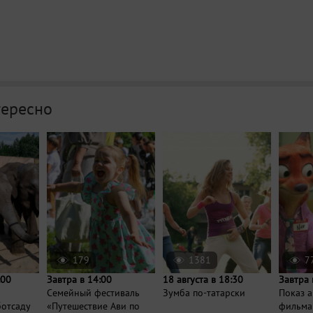
тересно
179
1381
7
:00
Завтра в 14:00
18 августа в 18:30
Завтра 
Семейный фестиваль
Зумба по-татарски
Показ 
ботсаду
«Путешествие Ави по
фильма