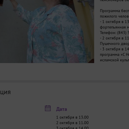
Программа бесп
пожилого челов
- 1 октября в 1
фортепьянная м
Телефон: (843)
- 2 октября в 
Пушечного двор
- 3 октября в 1
программа «С Н
исламской куль
- 4 октября в 1
сотрудников Му
выбор): Центр 
государственно
истории Татарс
ция
Пушечного двор
истории Благов
по Казани . Тел
Дата
- 5 октября в 1
государственнос
1 октября в 13.00
пенсионерам Та
2 октября в 11.00
государственно
3 октября в 14.00