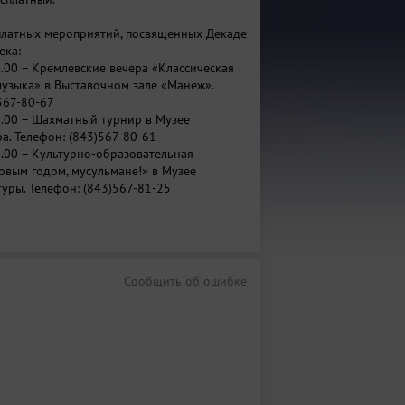
латных мероприятий, посвященных Декаде
ека:
3.00 – Кремлевские вечера «Классическая
узыка» в Выставочном зале «Манеж».
 567-80-67
11.00 – Шахматный турнир в Музее
а. Телефон: (843)567-80-61
4.00 – Культурно-образовательная
овым годом, мусульмане!» в Музее
туры. Телефон: (843)567-81-25
0.00 – Экскурсии для пенсионеров-
зея-заповедника «Казанский Кремль» (на
«Эрмитаж-Казань», Музей истории
сти Татарстана, Музей естественной
тана, Музей исламской культуры, Музей
Сообщить об ошибке
а, Выставочный зал «Манеж», Музей
ещенского собора, автобусная экскурсия
ефон: (843)567-81-14
4.00 – Экскурсия «Татарская
ть и история Республики: музей -
тарстана» в Музее истории
сти Татарстана. Телефон: (843)567-80-24