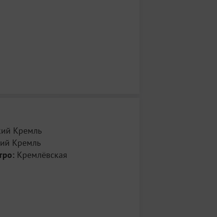
5.00 – Мероприятие «Встречи в
» в Музее истории Благовещенского
н: (843)567-81-62
7.00 – Награждение победителей и
курса «В гармонии с собой» в Музее
тории Татарстана. Телефон: (843)567-80-
7.30 – Обзорная экскурсия по Кремлю (для
участников конкурса «В гармонии с
14.00 – Эрмитажная гостиная «Осенние
 в Центре «Эрмитаж-Казань», лекционный
843) 567-80-40
14.00 – Мероприятие «Душевные посиделки»
кий Кремль
ого двора. Телефон: (843)567-80-61
10.00 – Обзорная экскурсия по Казанскому
ий Кремль
н: (843)567-80-30
тро:
Кремлёвская