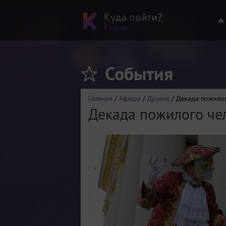
🔥
События
Главная
/
Афиша
/
Другое
/ Декада пожило
Декада пожилого че