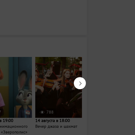
7
788
115
в 19:00
14 августа в 18:00
Завтра в 11:00
анимационного
Вечер джаза и шахмат
Утренняя вечеринка
 «Зверополис»
для родителей