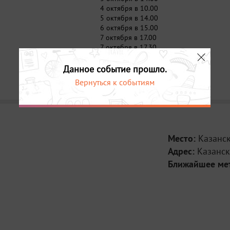
- 6 октября в 1
4 октября в 10.00
Благовещенском
5 октября в 14.00
собора. Телефо
6 октября в 15.00
- 7 октября в 1
7 октября в 17.00
участников кон
7 октября в 17.30
естественной ис
8 октября в 14.00
36
9 октября в 14.00
Данное событие прошло.
- 7 октября в 1
10 октября в 10.00
Вернуться к событиям
победителей и 
собой»)
- 8 октября в 
каникулы души»
зал. Телефон: (
- 9 октября в 
Место:
Казанс
в Музее Пушечн
Адрес:
- 10 октября в 
Казанск
Кремлю. Телефо
Ближайшее ме