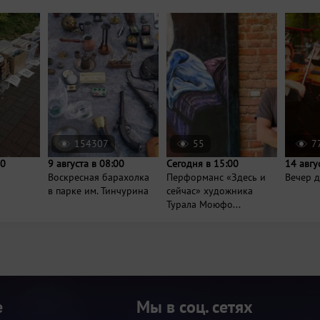
154307
55
7
00
9 августа в 08:00
Сегодня в 15:00
14 авгу
Воскресная барахолка
Перформанс «Здесь и
Вечер д
в парке им. Тинчурина
сейчас» художника
Турала Моюфо...
е
Мы в соц. сетях