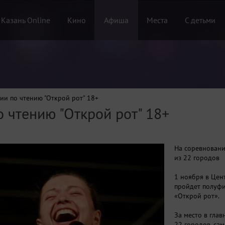
 Казань Online
Кино
Афиша
Места
С детьми
ии по чтению "Открой рот" 18+
 чтению "Открой рот" 18+
На соревновани
из 22 городов
1 ноября в Цен
пройдет полуфи
«Открой рот».
За место в гла
22 городов, сам