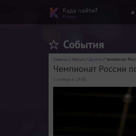
🔥
События
Главная
/
Афиша
/
Другое
/ Чемпионат Росс
Чемпионат России по
1 ноября в 19:00