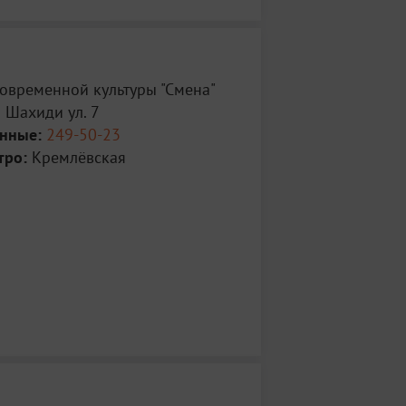
овременной культуры "Смена"
 Шахиди ул. 7
анные:
249-50-23
тро:
Кремлёвская