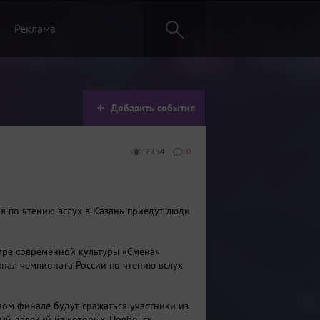
Реклама
Добавить события
2254
0
я по чтению вслух в Казань приедут люди
тре современной культуры «Смена»
нал чемпионата России по чтению вслух
вном финале будут сражаться участники из
ый далекий из которых, Ноябрьск,