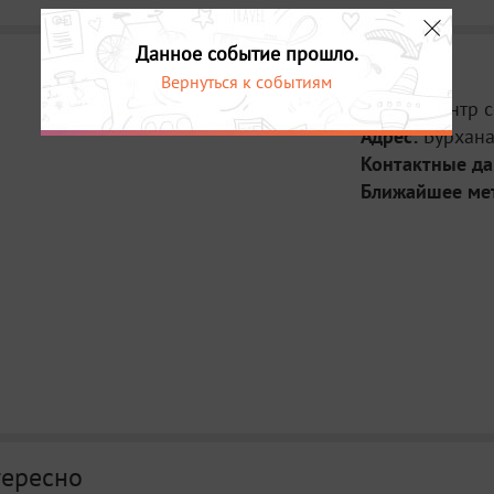
Данное событие прошло.
Вернуться к событиям
Место:
Центр с
Адрес:
Бурхана
Контактные д
Ближайшее ме
тересно