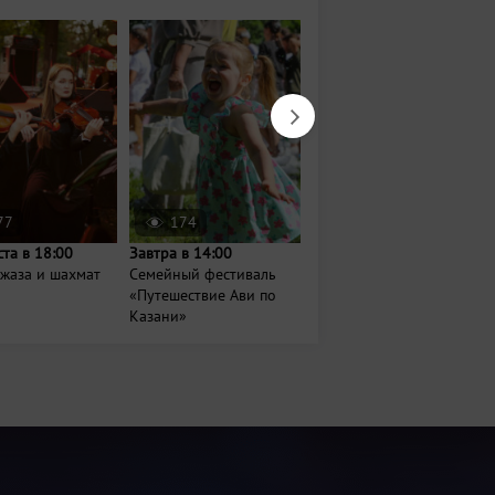
77
174
2559
ста в 18:00
Завтра в 14:00
Сегодня в 20:30
жаза и шахмат
Семейный фестиваль
Кинопоказы под
«Путешествие Ави по
открытым небом в
Казани»
Кремле