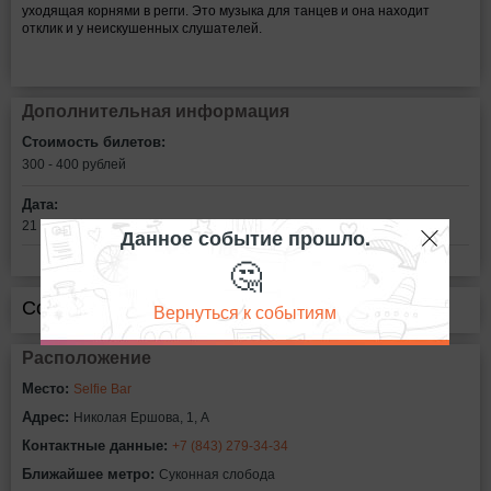
уходящая корнями в регги. Это музыка для танцев и она находит
отклик и у неискушенных слушателей.
Дополнительная информация
Стоимость билетов:
300 - 400
рублей
Дата:
21 октября в 22:00
Данное событие прошло.
🤔
Сообщить об ошибке
Вернуться к событиям
Расположение
Место:
Selfie Bar
Адрес:
Николая Ершова, 1, А
Контактные данные:
+7 (843) 279-34-34
Ближайшее метро:
Суконная слобода