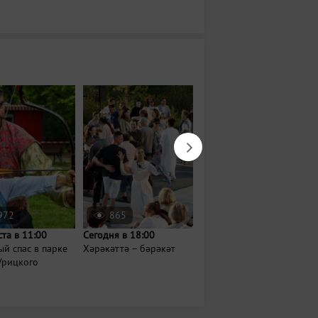
972
865
1354
ста в 11:00
Сегодня в 18:00
Сегодня в 07:00
й спас в парке
Хәрәкәттә – бәрәкәт
Йога на Московском
Урицкого
рынке