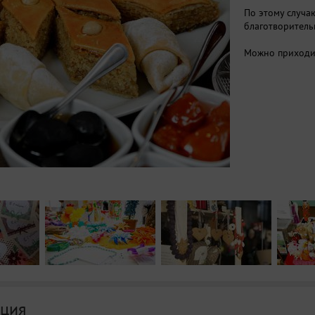
По этому случа
благотворитель
Можно приходит
ция