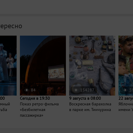
тересно
84
154287
5
:00
Сегодня в 19:30
9 августа в 08:00
22 авгу
умный
Показ ретро-фильма
Воскресная барахолка
Яблочны
тьба
«Безбилетная
в парке им. Тинчурина
имени 
пассажирка»