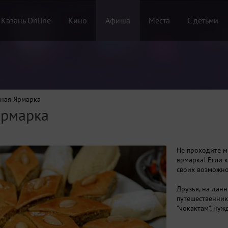
 Казань Online
Кино
Афиша
Места
С детьми
ьная Ярмарка
Ярмарка
Не проходите м
ярмарка! Если 
своих возможно
Друзья, на дан
путешественник
"чокактам", ну