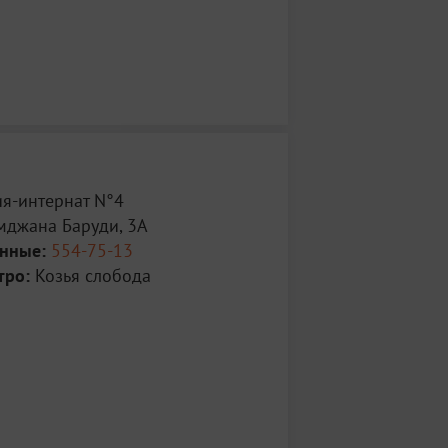
я-интернат N°4
имджана Баруди, 3А
анные:
554-75-13
тро:
Козья слобода