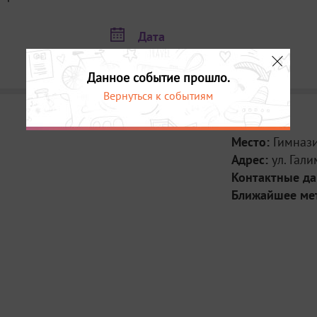
Дата
29 октября в 13:00
Данное событие прошло.
Вернуться к событиям
Место:
Гимнази
Адрес:
ул. Гал
Контактные д
Ближайшее ме