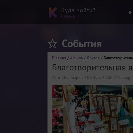
🔥
События
Главная
/
Афиша
/
Другое
/ Благотворител
Благотворительная 
25 и 26 января с 10:00 до 22:00 27 января