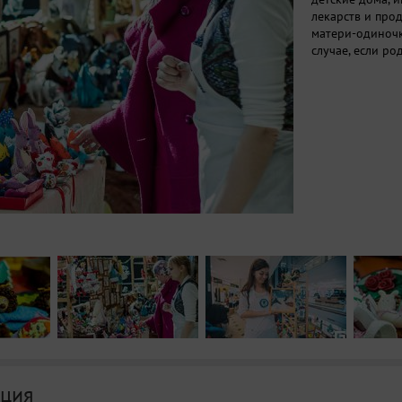
лекарств и про
матери-одиночки
случае, если ро
ция