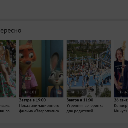
тересно
101
165
4
Завтра в 19:00
Завтра в 11:00
26 сент
иваль
Показ анимационного
Утренняя вечеринка
Концер
ви по
фильма «Зверополис»
для родителей
Минус»