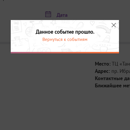
Дата
25 и 26 января с 10:00 до 22:00
27 января с 10:00 до 18:00
Данное событие прошло.
Вернуться к событиям
Место:
ТЦ «Тан
Адрес:
пр. Ибр
Контактные д
Ближайшее ме