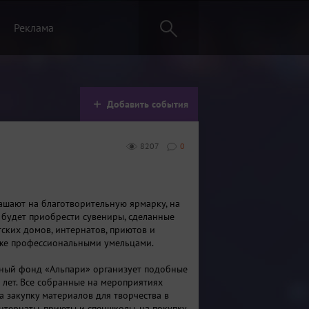
Реклама
Добавить события
8207
0
ашают на благотворительную ярмарку, на
будет приобрести сувениры, сделанные
тских домов, интернатов, приютов и
кже профессиональными умельцами.
ный фонд «Альпари» организует подобные
 лет. Все собранные на мероприятиях
а закупку материалов для творчества в
интернаты, приюты и спецшколы, на покупку