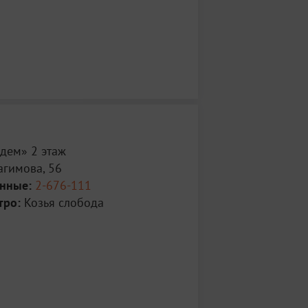
дем» 2 этаж
агимова, 56
анные:
2-676-111
тро:
Козья слобода