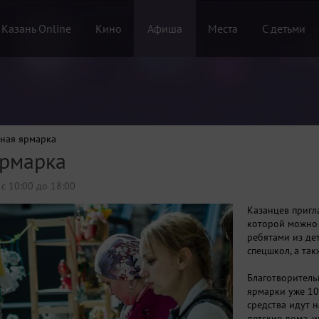
 Казань Online
Кино
Афиша
Места
С детьми
ьная ярмарка
ярмарка
 с 10:00 до 18:00
Казанцев пригл
которой можно 
ребятами из де
спецшкол, а та
Благотворитель
ярмарки уже 10
средства идут н
детские дома, 