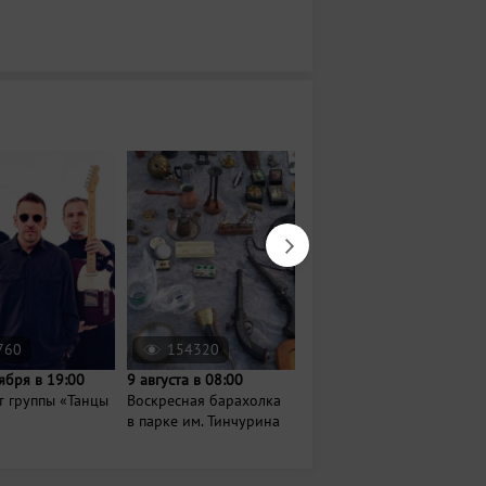
760
154320
1438
ября в 19:00
9 августа в 08:00
Завтра в 08:00
т группы «Танцы
Воскресная барахолка
Проект
в парке им. Тинчурина
МедитируемВпарках