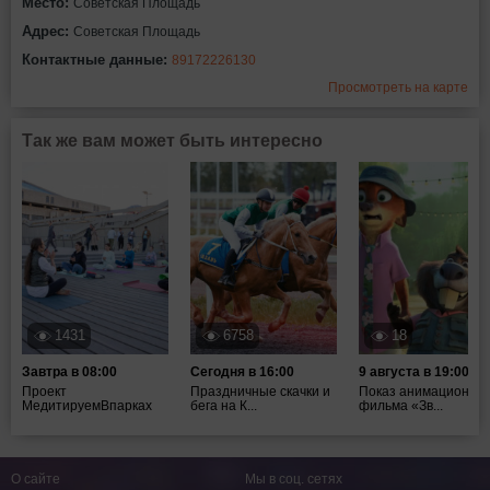
Место:
Советская Площадь
Адрес:
Советская Площадь
Контактные данные:
89172226130
Просмотреть на карте
Так же вам может быть интересно
1431
6758
18
Завтра в 08:00
Сегодня в 16:00
9 августа в 19:00
Проект
Праздничные скачки и
Показ анимационног
МедитируемВпарках
бега на К...
фильма «Зв...
О сайте
Мы в соц. сетях