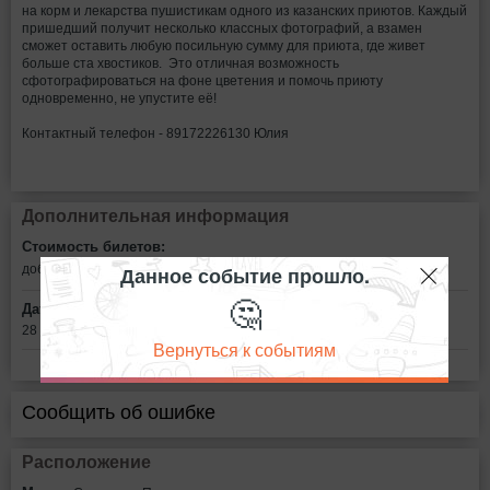
на корм и лекарства пушистикам одного из казанских приютов. Каждый
пришедший получит несколько классных фотографий, а взамен
сможет оставить любую посильную сумму для приюта, где живет
больше ста хвостиков. Это отличная возможность
сфотографироваться на фоне цветения и помочь приюту
одновременно, не упустите её!
Контактный телефон - 89172226130 Юлия
Дополнительная информация
Стоимость билетов:
Данное событие прошло.
добровольное пожертвование
🤔
Дата:
28 мая в 17:00
Вернуться к событиям
Сообщить об ошибке
Расположение