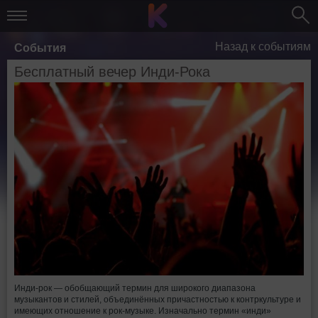
Назад к событиям
События
Бесплатный вечер Инди-Рока
Инди-рок — обобщающий термин для широкого диапазона
музыкантов и стилей, объединённых причастностью к контркультуре и
имеющих отношение к рок-музыке. Изначально термин «инди»