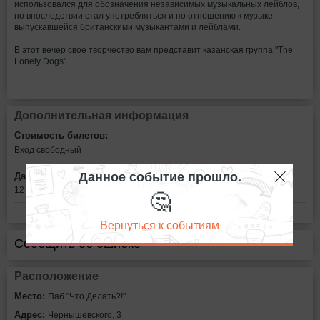
использовался для обозначения независимых музыкальных лейблов,
но впоследствии стал употребляться и по отношению к музыке,
выпускавшейся британскими музыкантами и лейблами.
В этот вечер свое творчество вам представит казанская группа "The
Lonely Dogs"
Дополнительная информация
Стоимость билетов:
Вход свободный
Данное событие прошло.
Дата:
🤔
12 августа в 21:00
Вернуться к событиям
Сообщить об ошибке
Расположение
Место:
Паб "Что Делать?!"
Адрес:
Чернышевского, 3