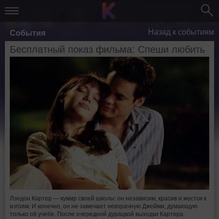
Назад к событиям
События
Бесплатный показ фильма: Спеши любить
Лэндон Картер — кумир своей школы: он независим, красив и жесток к
изгоям. И конечно, он не замечает невзрачную Джейми, думающую
только об учебе. После очередной дурацкой выходки Картера