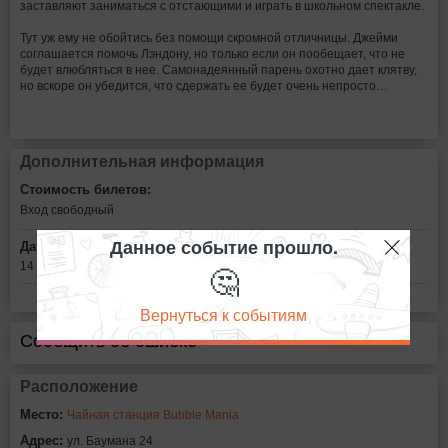
заставляют заниматься с отстающими и играть в школьном спектакле.
Тут уж ему не обойтись без помощи скромной отличницы. Джейми
соглашается помочь Лэндону, но только если он пообещает, что не
будет влюбляться в нее. Самонадеянный парень охотно дает клятву,
но вскоре он убедится, что сдержать ее будет очень непросто…
Дополнительная информация
Стоимость билетов:
Вход свободный
Данное событие прошло.
Дата:
🤔
14 февраля в 19:00
Вернуться к событиям
Сообщить об ошибке
Расположение
Место:
Чайная станция Bubble Mania
Адрес:
ул. Баумана 24