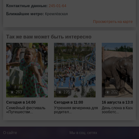
Контактные данные:
245-01-64
Ближайшее метро:
Кремлёвская
Просмотреть на карте
Так же вам может быть интересно
263
195
202
Сегодня в 14:00
Сегодня в 11:00
16 августа в 13:00
Семейный фестиваль
Утренняя вечеринка для
День слона в Казанс
«Путешестви...
родител...
зооботс...
О сайте
Мы в соц. сетях