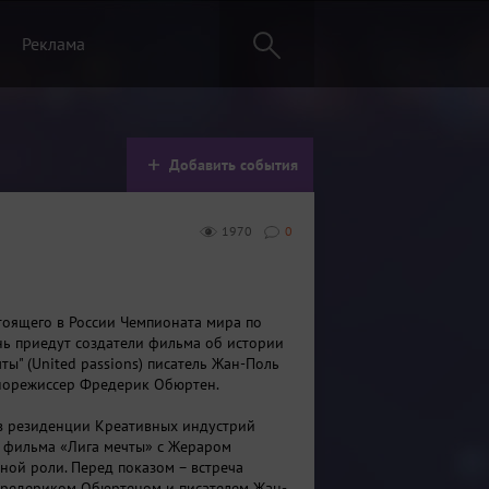
Реклама
Добавить события
1970
0
тоящего в России Чемпионата мира по
нь приедут создатели фильма об истории
ты" (United passions) писатель Жан-Поль
норежиссер Фредерик Обюртен.
 в резиденции Креативных индустрий
з фильма «Лига мечты» с Жераром
вной роли. Перед показом – встреча
Фредериком Обюртеном и писателем Жан-