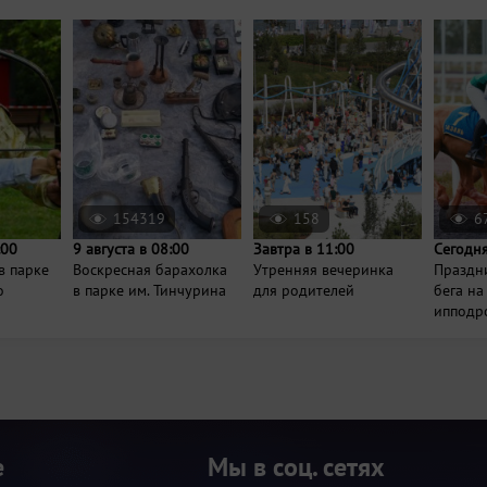
154319
158
6
:00
9 августа в 08:00
Завтра в 11:00
Сегодня
в парке
Воскресная барахолка
Утренняя вечеринка
Праздн
о
в парке им. Тинчурина
для родителей
бега на
ипподр
е
Мы в соц. сетях