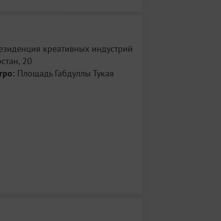
Резиденция креативных индустрий
рстан, 20
тро:
Площадь Габдуллы Тукая