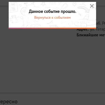
Данное событие прошло.
Вернуться к событиям
Место:
Штаб. 
Адрес:
ул. Тата
Ближайшее ме
тересно