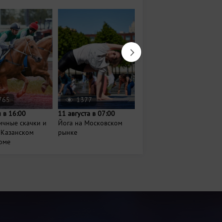
765
1377
1435
 в 16:00
11 августа в 07:00
Завтра в 08:00
ичные скачки и
Йога на Московском
Проект
 Казанском
рынке
МедитируемВпарках
оме