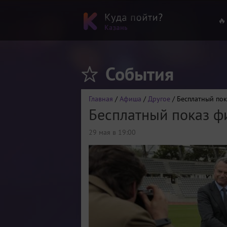
🔥
События
Главная
/
Афиша
/
Другое
/ Бесплатный пок
Бесплатный показ ф
29 мая в 19:00