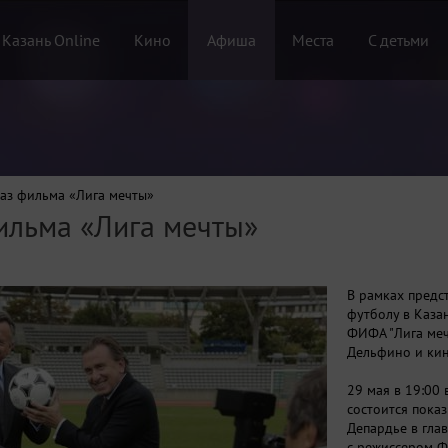
 Казань Online
Кино
Афиша
Места
С детьми
аз фильма «Лига мечты»
ильма «Лига мечты»
В рамках предс
футболу в Каза
ФИФА "Лига меч
Дельфино и ки
29 мая в 19:00
состоится пока
Депардье в гла
с режиссером 