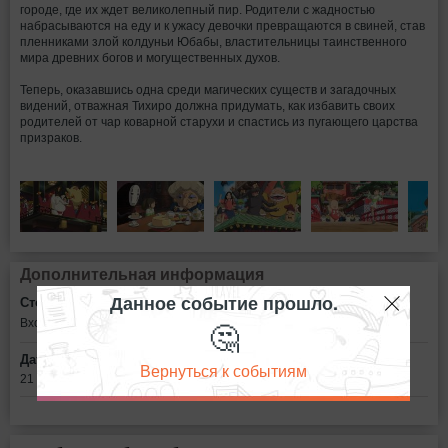
городе, где их ждет великолепный пир. Родители с жадностью
набрасываются на еду и к ужасу девочки превращаются в свиней, став
пленниками злой колдуньи Юбабы, властительницы таинственного
мира древних богов и могущественных духов.
Теперь, оказавшись одна среди магических существ и загадочных
видений, отважная Тихиро должна придумать, как избавить своих
родителей от чар коварной старухи и спастись из пугающего царства
призраков.
Дополнительная информация
Данное событие прошло.
Стоимость билетов:
🤔
Вход свободный
Дата:
Вернуться к событиям
21 сентября в 20:00