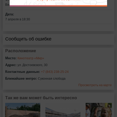
Вход свободный
Дата:
7 апреля в 18:30
Сообщить об ошибке
Расположение
Место:
Кинотеатр «Мир»
Адрес:
ул. Достоевского, 30
Контактные данные:
+7 (843) 238-25-24
Ближайшее метро:
Суконная слобода
Просмотреть на карте
Так же вам может быть интересно