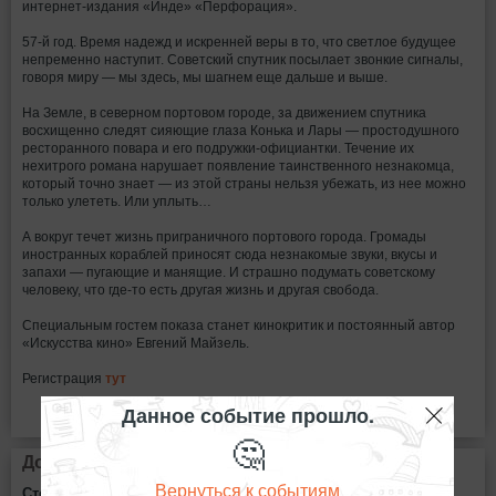
интернет-издания «Инде» «Перфорация».
57-й год. Время надежд и искренней веры в то, что светлое будущее
непременно наступит. Советский спутник посылает звонкие сигналы,
говоря миру — мы здесь, мы шагнем еще дальше и выше.
На Земле, в северном портовом городе, за движением спутника
восхищенно следят сияющие глаза Конька и Лары — простодушного
ресторанного повара и его подружки-официантки. Течение их
нехитрого романа нарушает появление таинственного незнакомца,
который точно знает — из этой страны нельзя убежать, из нее можно
только улететь. Или уплыть…
А вокруг течет жизнь приграничного портового города. Громады
иностранных кораблей приносят сюда незнакомые звуки, вкусы и
запахи — пугающие и манящие. И страшно подумать советскому
человеку, что где-то есть другая жизнь и другая свобода.
Специальным гостем показа станет кинокритик и постоянный автор
«Искусства кино» Евгений Майзель.
Регистрация
тут
Данное событие прошло.
🤔
Дополнительная информация
Вернуться к событиям
Стоимость билетов: