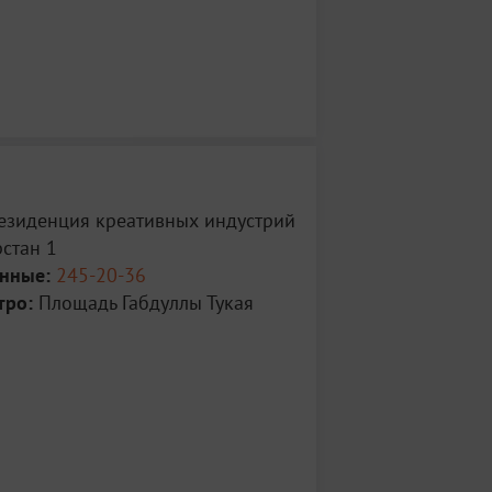
Резиденция креативных индустрий
рстан 1
анные:
245-20-36
тро:
Площадь Габдуллы Тукая