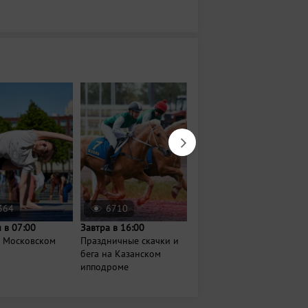
364
6710
768
 в 07:00
Завтра в 16:00
14 августа в 18:00
а Московском
Праздничные скачки и
Вечер джаза и шахмат
бега на Казанском
ипподроме