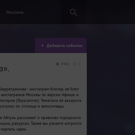
Реклама
Добавить события
3902
0
а».
Бедретдинова - инстаграм-блогер, её блог
0 инстаграмов Москвы по версии Афиши и
логеров (Skyscanner). Тематика её аккаунта
прогулки по столице и велосипеды.
е Айгуль расскажет о правилах городского
иции, ракурсах. Также вы узнаете хитрости
 черпать идеи.