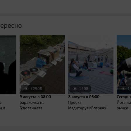
тересно
72908
1408
1
9 августа в 08:00
8 августа в 08:00
Сегодня
д
Барахолка на
Проект
Йога н
м в
Гудованцева
МедитируемВпарках
рынке