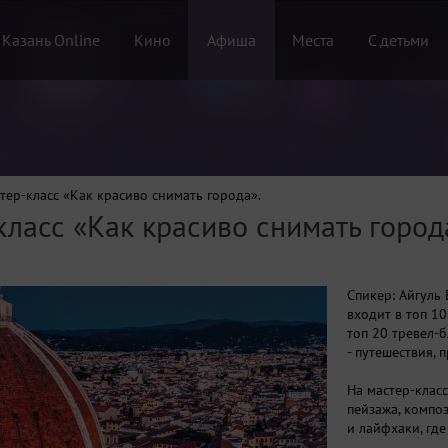
 Казань Online
Кино
Афиша
Места
С детьми
тер-класс «Как красиво снимать города».
ласс «Как красиво снимать город
Спикер: Айгуль 
входит в топ 1
топ 20 тревел-б
- путешествия, 
На мастер-класс
пейзажа, композ
и лайфхаки, где