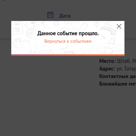
Дата
9 августа в 19:00
Данное событие прошло.
Вернуться к событиям
Место:
Штаб. 
Адрес:
ул. Тата
Контактные д
Ближайшее ме