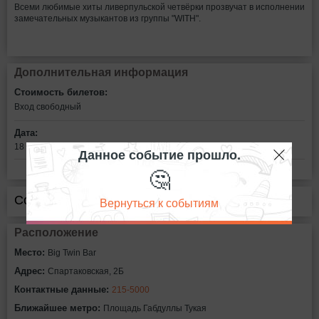
Всеми любимые хиты ливерпульской четвёрки прозвучат в исполнении
замечательных музыкантов из группы "WITH".
Дополнительная информация
Стоимость билетов:
Вход свободный
Дата:
18 июня в 22:00
Данное событие прошло.
🤔
Сообщить об ошибке
Вернуться к событиям
Расположение
Место:
Big Twin Bar
Адрес:
Спартаковская, 2Б
Контактные данные:
215-5000
Ближайшее метро:
Площадь Габдуллы Тукая