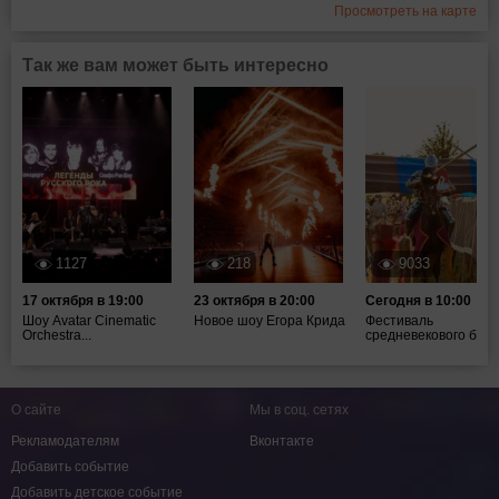
Просмотреть на карте
Так же вам может быть интересно
1127
218
9033
17 октября в 19:00
23 октября в 20:00
Сегодня в 10:00
Шоу Avatar Cinematic
Новое шоу Егора Крида
Фестиваль
Orchestra...
средневекового боя ".
О сайте
Мы в соц. сетях
Рекламодателям
Вконтакте
Добавить событие
Добавить детское событие