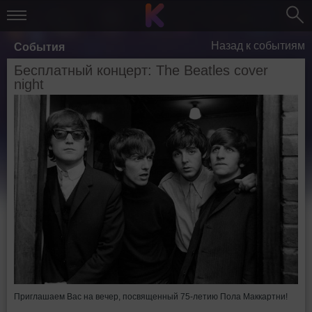
Назад к событиям
События
Бесплатный концерт: The Beatles cover
night
Приглашаем Вас на вечер, посвященный 75-летию Пола Маккартни!