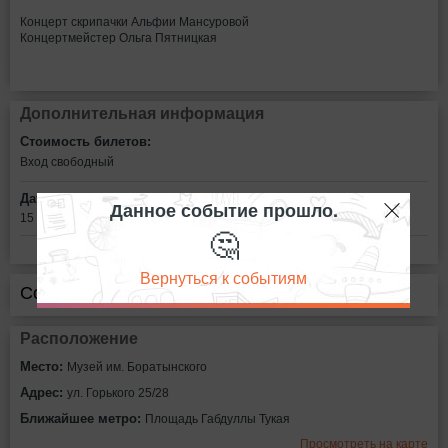
Концерт скрипачки Альфии Мансуровой
Концертмейстер Ольга Пятницкая
Дополнительная информация
Стоимость билетов:
Вход свободный
Дата:
Данное событие прошло.
15 апреля в 16:00
🤔
Вернуться к событиям
Сообщить об ошибке
Расположение
Место:
Музей им. Боратынского
Адрес:
ул. Горького 25/28
Ближайшее метро:
Площадь Габдуллы Тукая
Просмотреть на карте