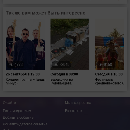
Так же вам может быть интересно
4773
72949
9150
26 сентября в 19:00
Сегодня в 08:00
Сегодня в 10:00
Концерт группы «Танцы
Барахолка на
Фестиваль
Минус»
Гудованцева
средневекового боя ".
О сайте
Мы в соц. сетях
Рекламодателям
Вконтакте
Добавить событие
Добавить детское событие