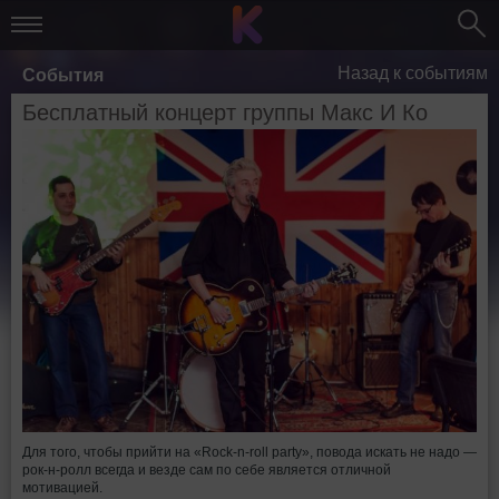
Назад к событиям
События
Бесплатный концерт группы Макс И Ко
Для того, чтобы прийти на «Rock-n-roll party», повода искать не надо —
рок-н-ролл всегда и везде сам по себе является отличной
мотивацией.