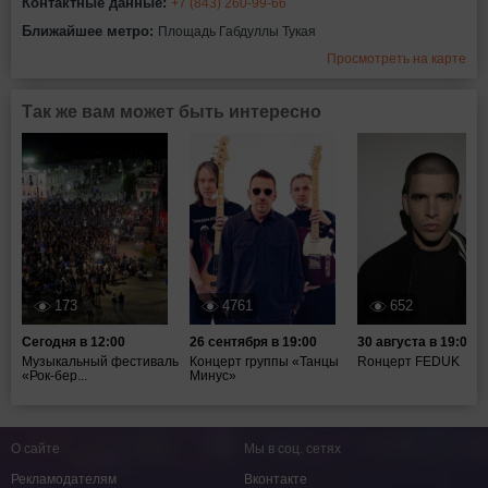
Контактные данные:
+7 (843) 260-99-66
Ближайшее метро:
Площадь Габдуллы Тукая
Просмотреть на карте
Так же вам может быть интересно
173
4761
652
Сегодня в 12:00
26 сентября в 19:00
30 августа в 19:00
Музыкальный фестиваль
Концерт группы «Танцы
Rонцерт FEDUK
«Рок-бер...
Минус»
О сайте
Мы в соц. сетях
Рекламодателям
Вконтакте