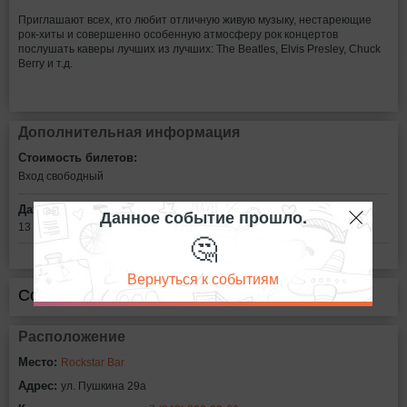
Приглашают всех, кто любит отличную живую музыку, нестареющие
рок-хиты и совершенно особенную атмосферу рок концертов
послушать каверы лучших из лучших: The Beatles, Elvis Presley, Chuck
Berry и т.д.
Дополнительная информация
Стоимость билетов:
Вход свободный
Дата:
Данное событие прошло.
13 января в 21:00
🤔
Вернуться к событиям
Сообщить об ошибке
Расположение
Место:
Rockstar Bar
Адрес:
ул. Пушкина 29а