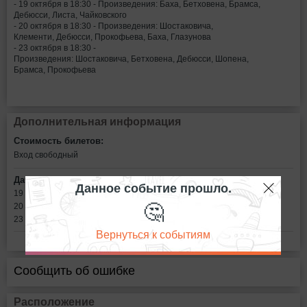
- 19 октября в 18:30 - Произведения: Баха, Бетховена, Брамса,
Дебюсси, Листа, Чайковского
- 20 октября в 18:30 - Произведения: Шостаковича,
Клементи, Дебюсси, Прокофьева, Баха, Глазунова
- 23 октября в 18:30 -
Произведения: Шостаковича, Бетховена, Дебюсси, Шопена,
Брамса, Прокофьева
Дополнительная информация
Стоимость билетов:
Вход свободный
Дата:
Данное событие прошло.
19 октября в 18:30
🤔
20 октября в 18:30
23 октября в 18:30
Вернуться к событиям
Сообщить об ошибке
Расположение