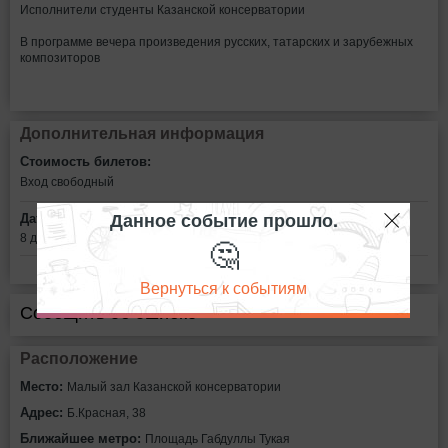
Исполнители студенты Казанской консерватории
В программе вечера произведения русских, татарских и зарубежных
композиторов
Дополнительная информация
Стоимость билетов:
Вход свободный
Данное событие прошло.
Дата:
8 декабря в 17:00
🤔
Вернуться к событиям
Сообщить об ошибке
Расположение
Место:
Малый зал Казанской консерватории
Адрес:
Б.Красная, 38
Ближайшее метро:
Площадь Габдуллы Тукая