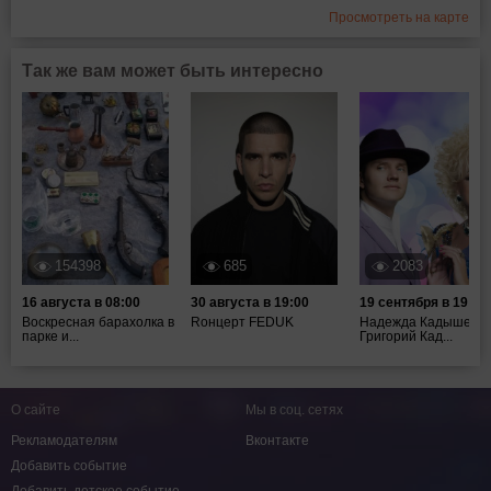
Просмотреть на карте
Так же вам может быть интересно
154398
685
2083
16 августа в 08:00
30 августа в 19:00
19 сентября в 19:00
Воскресная барахолка в
Rонцерт FEDUK
Надежда Кадышева,
парке и...
Григорий Кад...
О сайте
Мы в соц. сетях
Рекламодателям
Вконтакте
Добавить событие