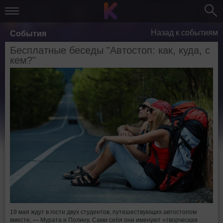
Назад к событиям
События
Бесплатные беседы "Автостоп: как, куда, с
кем?"
19 мая ждут в гости двух студентов, путешествующих автостопом
вместе, — Мурата и Полину. Сами себя они именуют «творческая