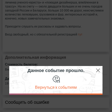
личинка ученого-юриста» и «поющая дизайнерша, влюбленная в
трассу». На их счету — около двадцати больших и не очень городов
западной России и Беларуси, больше 10 000 км дорог, неисчислимое
количество легковушек, грузовиков и фур, интересных историй и,
конечно, новых замечательных знакомых.
Приходите слушать их рассказы и задавать вопросы.
Вход свободный, но с обязательной регистрацией
тут
Дополнительная информация
Стоимость билетов:
Данное событие прошло.
Вход свободный
🤔
Дата:
19 мая в 18:30
Вернуться к событиям
Сообщить об ошибке