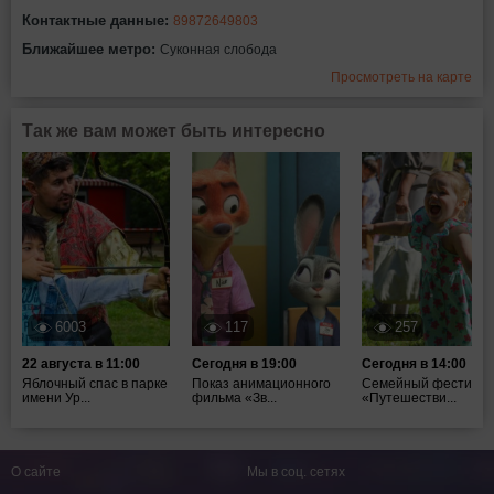
Контактные данные:
89872649803
Ближайшее метро:
Суконная слобода
Просмотреть на карте
Так же вам может быть интересно
6003
117
257
22 августа в 11:00
Сегодня в 19:00
Сегодня в 14:00
Яблочный спас в парке
Показ анимационного
Семейный фестивал
имени Ур...
фильма «Зв...
«Путешестви...
О сайте
Мы в соц. сетях